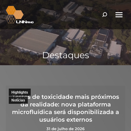
Search:
Destaques
Highlights
Testes de toxicidade mais próximos
Notícias
da realidade: nova plataforma
microfluídica será disponibilizada a
usuários externos
31 de julho de 2026