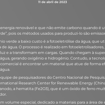
11 de abril de 2023
energia renovável e que não emite carbono quando é util
e”, pois os métodos usados para produzi-lo são emissore
o verde a baixo custo é a fotoeletrólise da água, que ut
cula de água. O processo é realizado em fotoeletrolisado
a luz e a transformam em cargas. Quando chegam à superf
água, gerando oxigênio e hidrogênio. Contudo, a tecnol
vel comercial é encontrar um material que atue de forma
 água.
 equipe de pesquisadores do Centro Nacional de Pesquis
ernational Research Center for Renewable Energy (China
odo, a hematita (Fe2O3), que é um óxido de ferro muit
dor.
 um volume especial, dedicado a materiais para a área de