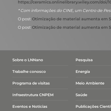
https://ceramics.onlinelibrary.wiley.com/doi/10
* Com informações do CINE, um Centro de Pes
O post
Otimização de material aumenta em 50
O post
Otimização de material aumenta em 50
Sobre o LNNano
Pesquisa
Trabalhe conosco
Energia
Programa de visitas
Meio Ambiente
Infraestrutura CNPEM
Saúde
Eventos e Notícias
Publicações Cientí