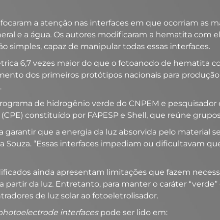
 focaram a atenção nas interfaces em que ocorriam as ma
 mineral e a água. Os autores modificaram a hematita c
o simples, capaz de manipular todas essas interfaces.
rica 6,7 vezes maior do que o fotoanodo de hematita c
nto dos primeiros protótipos nacionais para produção de
.
programa de hidrogênio verde do CNPEM e pesquisador 
CPE) constituído por FAPESP e Shell, que reúne grupos d
ra garantir que a energia da luz absorvida pelo material 
 Souza. “Essas interfaces impediam ou dificultavam que
ificados ainda apresentam limitações que fazem necessár
artir da luz. Entretanto, para manter o caráter “verde” d
tradores de luz solar ao fotoeletrolisador.
photoelectrode interfaces
pode ser lido em: