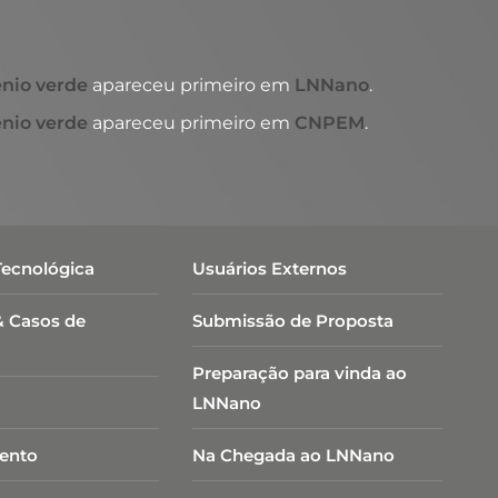
nio verde
apareceu primeiro em
LNNano
.
nio verde
apareceu primeiro em
CNPEM
.
Tecnológica
Usuários Externos
& Casos de
Submissão de Proposta
Preparação para vinda ao
LNNano
ento
Na Chegada ao LNNano