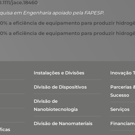
.1111/jace.18460
.
quisa em Engenharia apoiado pela FAPESP.
% a eficiência de equipamento para produzir hidrogê
% a eficiência de equipamento para produzir hidrogê
Instalações e Divisões
Inovação 
Divisão de Dispositivos
Parcerias 
Sucesso
Divisão de
Nanobiotecnologia​
Serviços
Divisão de Nanomateriais
Financiam
ficas