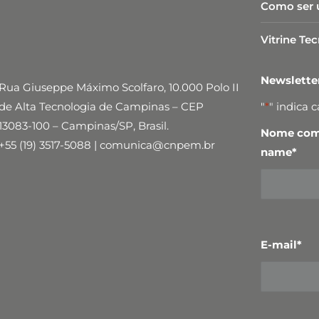
Como ser 
Vitrine Te
Newslett
Rua Giuseppe Máximo Scolfaro, 10.000 Polo II
de Alta Tecnologia de Campinas – CEP
"
*
" indica 
13083-100 – Campinas/SP, Brasil.
Nome comp
+55 (19) 3517-5088 | comunica@cnpem.br
name
*
E-mail
*