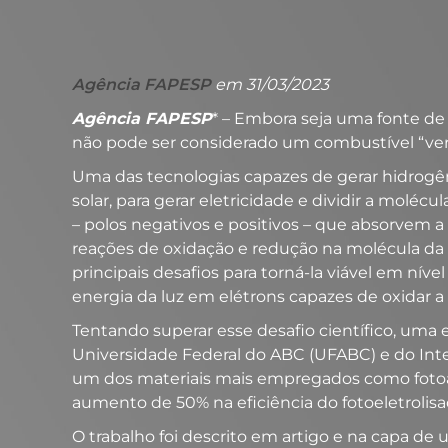
Agência FAPESP
em 31/03/2023
Agência FAPESP
* – Embora seja uma fonte de 
não pode ser considerado um combustível “verd
Uma das tecnologias capazes de gerar hidrogêni
solar, para gerar eletricidade e dividir a molé
– polos negativos e positivos – que absorvem 
reações de oxidação e redução na molécula da 
principais desafios para torná-la viável em ní
energia da luz em elétrons capazes de oxidar a
Tentando superar esse desafio científico, uma
Universidade Federal do ABC (UFABC) e do Int
um dos materiais mais empregados como fotoan
aumento de 50% na eficiência do fotoeletrolisa
O trabalho foi descrito em artigo e na capa de