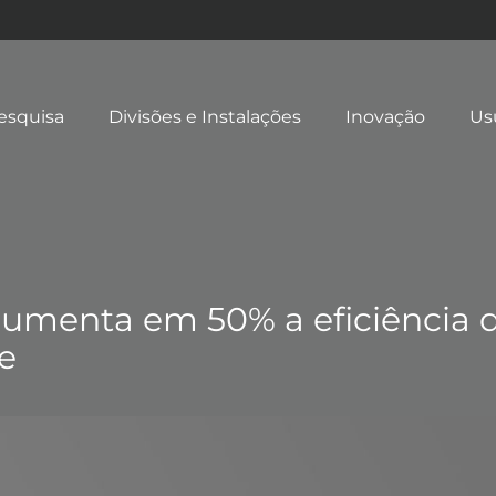
esquisa
Divisões e Instalações
Inovação
Us
aumenta em 50% a eficiência
e