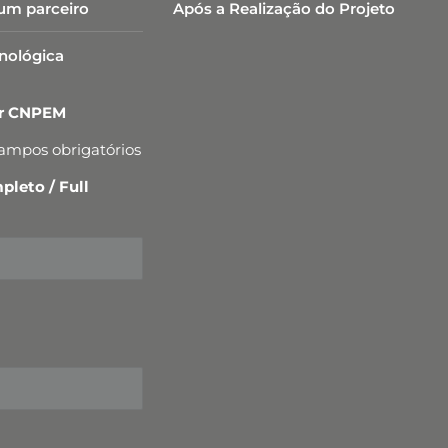
um parceiro
Após a Realização do Projeto
cnológica
er CNPEM
campos obrigatórios
leto / Full