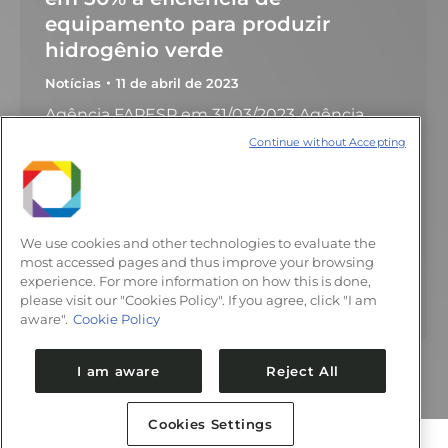
equipamento para produzir
hidrogênio verde
Notícias
11 de abril de 2023
Agência FAPESP em 31/03/2023 Agência
FAPESP* – Embora seja uma fonte de
Continue without Accepting
energia renovável e que não emite carbono
quando é utilizada, o hidrogênio – na maioria
dos casos – não pode ser considerado um
combustível “verde”, pois os métodos
We use cookies and other technologies to evaluate the
usados para produzi-lo são emissores de
most accessed pages and thus improve your browsing
gases do efeito estufa. Uma das tecnologias
experience. For more information on how this is done,
please visit our "Cookies Policy". If you agree, click "I am
capazes de…
aware".
Cookie Policy
I am aware
Reject All
Cookies Settings