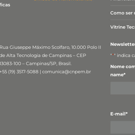
ficas
Como ser 
Vitrine Te
Newslett
Rua Giuseppe Máximo Scolfaro, 10.000 Polo II
de Alta Tecnologia de Campinas – CEP
"
*
" indica 
13083-100 – Campinas/SP, Brasil.
Nome comp
+55 (19) 3517-5088 | comunica@cnpem.br
name
*
E-mail
*