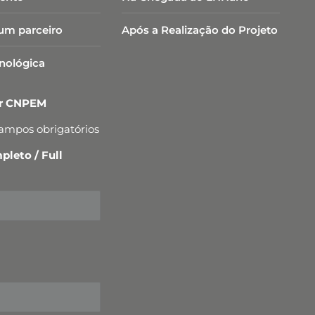
um parceiro
Após a Realização do Projeto
cnológica
er CNPEM
campos obrigatórios
leto / Full