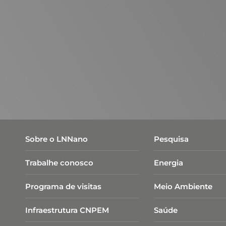
facilmente escalonável para a indústria é fun
de pesquisa nacionais e internacionais, e emp
criação de novas tecnologias. ​
Os equipamentos disponíveis de DRX, XPS e R
situ das propriedades, permitem aos usuários 
físico-químicas, como estrutura, composição qu
técnicos dá suporte aos estudantes e pesquis
equipamentos e processos. ​
Sobre o LNNano
Pesquisa
Trabalhe conosco
Energia
Programa de visitas
Meio Ambiente
Infraestrutura CNPEM
Saúde