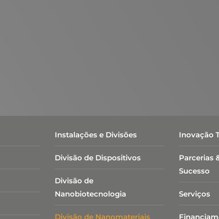
damental para crescimento e consolidação de grupos
resas que baseiam parte de suas atividades na
aman, além de acessórios para monitoramento in-
uma varredura bastante ampla das características
ímica de superfície. Uma equipe de especialistas e
adores através do treinamento e manutenção dos
Instalações e Divisões
Inovação 
Divisão de Dispositivos
Parcerias 
Sucesso
Divisão de
Nanobiotecnologia​
Serviços
Divisão de Nanomateriais
Financiam