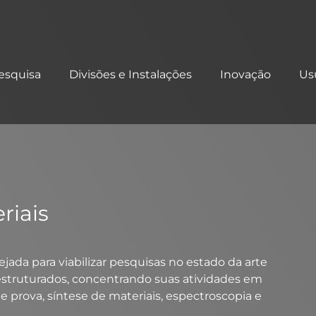
esquisa
Divisões e Instalações
Inovação
Us
riais
jada para viabilizar pesquisas no estado da arte
estruturados, concentrando suas atividades em
e prova, síntese de materiais, espectroscopia e