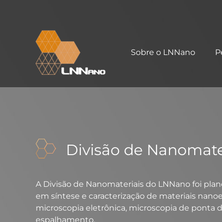
Sobre o LNNano
P
Divisão de Nanomate
A Divisão de Nanomateriais do LNNano foi plane
em síntese e caracterização de materiais nano
microscopia eletrônica, microscopia de ponta d
espalhamento.​