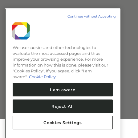
Continue without Accepting
We use cookies and other technologies to
evaluate the most accessed pages and thus
improve your browsing experience. For more
information on how this is done, please visit our
"Cookies Policy". If you agree, click "I am
aware".
Cookie Policy
I am aware
Reject All
Cookies Settings