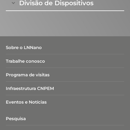
Divisão de Dispositivos
Estudos integrados de avaliação da toxicidade,
segurança e risco
de nanoestruturas, aspectos
regulatórios e sustentabilidade
ambiental no
contexto nacional e internacional.
Sobre o LNNano
Trabalhe conosco
Programa de visitas
Infraestrutura CNPEM
Eventos e Notícias
Pesquisa