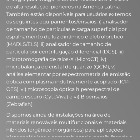
de alta resolução, pioneiros na
América Latina.
Também estão disponíveis para usuários
externos
os seguintes equipamentos/ensaios:
i
) analisador
de
tamanho de partículas e carga superficial por
espalhamento de
luz dinâmico e
eletroforético
(MADLS/ELS);
ii
) analisador de
tamanho de
partícula por centrifugação diferencial (DCS),
iii
)
microtomografia
de raios-
X
(
MicroCT
),
iv
)
microbalança
de
cristal de quartzo (QCM),
v
)
análise elementar por
espectrometria de emissão
óptica com plasma indutivamente
acoplado (ICP-
OES), vi) microscopia óptica
hiperespectral
de
campo escuro (
CytoViva
) e vi)
Bioensaios
(
Zebrafish
).
Dispomos ainda de instalações na área de
materiais renováveis
multifuncionais e materiais
híbridos (orgânico-inorgânicos) para
aplicações
biotecnológicas e agroambientais, possibilitando a