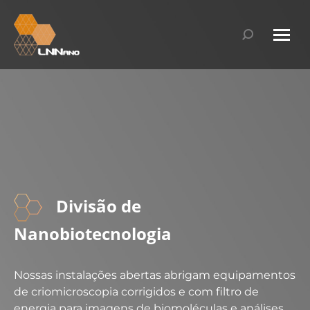
Search:
Divisão de
Nanobiotecnologia​
Nossas instalações abertas abrigam equipamentos
de
criomicroscopia
corrigidos e com filtro de
energia para imagens
de biomoléculas e análises