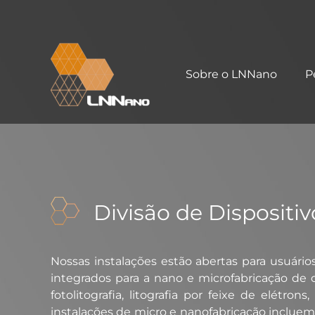
Sobre o LNNano
P
Divisão de Dispositiv
Nossas instalações estão abertas para usuári
integrados para a nano e microfabricação de d
fotolitografia, litografia por feixe de elétron
instalações de micro e nanofabricação incluem