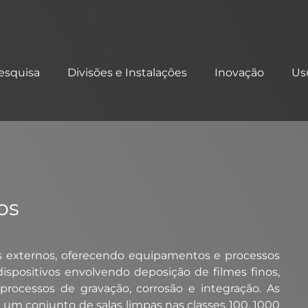
esquisa
Divisões e Instalações
Inovação
Us
os
os externos, oferecendo equipamentos e processos
ispositivos envolvendo deposição de filmes finos,
s, processos de gravação, corrosão e integração. As
 um conjunto de salas limpas nas classes 100, 1000