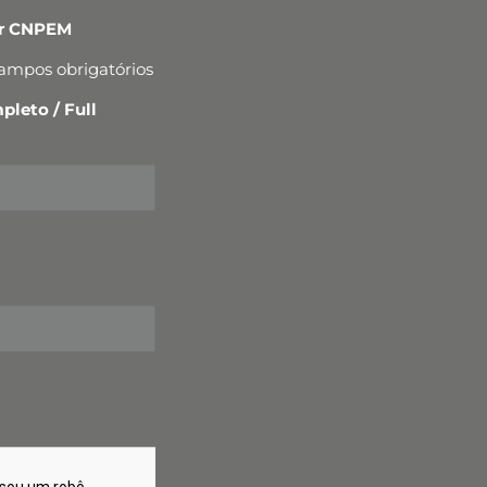
er CNPEM
campos obrigatórios
leto / Full