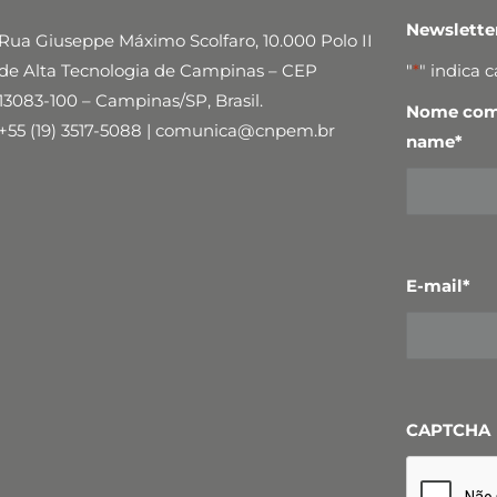
Newslett
Rua Giuseppe Máximo Scolfaro, 10.000 Polo II
de Alta Tecnologia de Campinas – CEP
"
*
" indica 
13083-100 – Campinas/SP, Brasil.
Nome comp
+55 (19) 3517-5088 | comunica@cnpem.br
name
*
E-mail
*
CAPTCHA