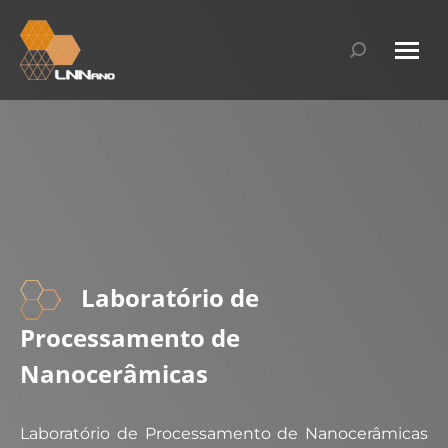
Search:
Laboratório de
Processamento de
Nanocerâmicas​
Laboratório de Processamento de Nanocerâmicas