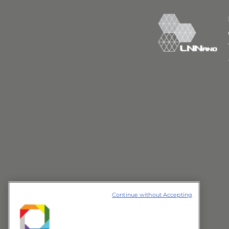
elétrica), Calor Específico;
Campo magnético: 0 a ± 14 T;
Tamanho de amostra: ≤ 8 mm
≤ 3 mm (para calor específico).
Continue without Accepting