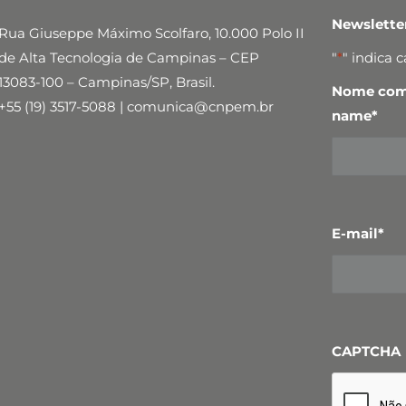
Newslett
Rua Giuseppe Máximo Scolfaro, 10.000 Polo II
de Alta Tecnologia de Campinas – CEP
"
*
" indica 
13083-100 – Campinas/SP, Brasil.
Nome comp
+55 (19) 3517-5088 | comunica@cnpem.br
name
*
E-mail
*
CAPTCHA