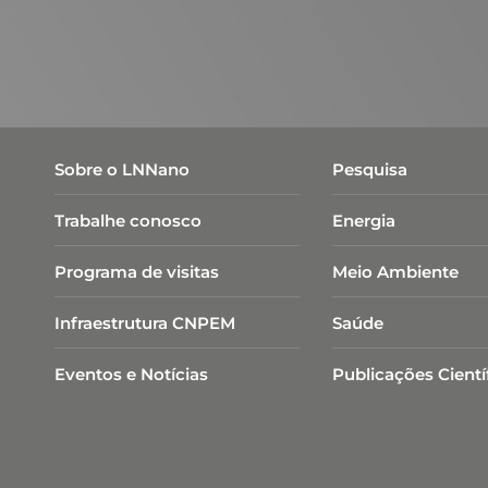
Sobre o LNNano
Pesquisa
Trabalhe conosco
Energia
Programa de visitas
Meio Ambiente
Infraestrutura CNPEM
Saúde
PPMS
Especificações:
Eventos e Notícias
Publicações Cientí
Temperatura: 50 mK – 4 K (Com
refrigerador de diluição *)
1.8 K – 400 K (Modo convencional);
Tipos de caracterização: ETO (medida