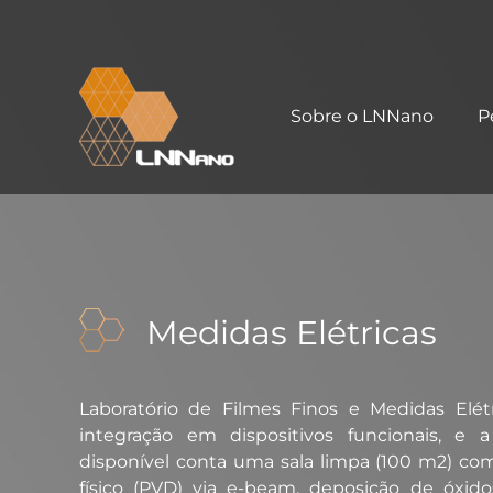
Sobre o LNNano
P
Medidas Elétricas​
Laboratório de Filmes Finos e Medidas Elét
integração em dispositivos funcionais, e a 
disponível conta uma sala limpa (100 m2) com
físico (PVD) via e-beam, deposição de óxido