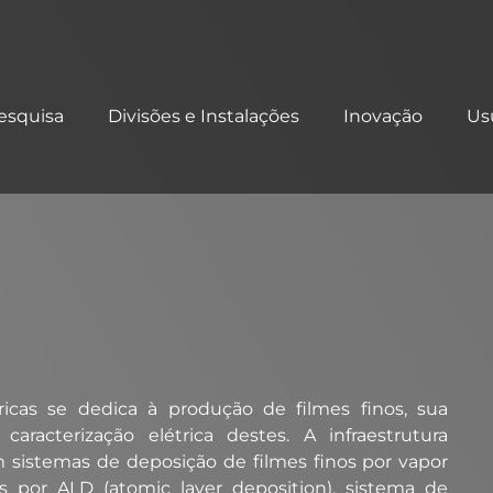
esquisa
Divisões e Instalações
Inovação
Us
ricas se dedica à produção de filmes finos, sua
caracterização elétrica destes. A infraestrutura
 sistemas de deposição de filmes finos por vapor
s por ALD (atomic layer deposition), sistema de