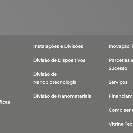
Módulo de interface dielétrica disponível:
10 μHz to 32 MHz, ± 40 V
Impedância: 100 Ω to > 100 TΩ (1014Ω)
Capacitância:1 pF to >0.1 F
Tensão máxima DC: ± 40.95 V
Corrente máxima: ± 100 mA
Resolução máxima: 10 mV / 200 μA
Instalações e Divisões
Inovação 
FRA: 10 μHz to 32 MHz
Divisão de Dispositivos
Parcerias 
Sucesso
Divisão de
Nanobiotecnologia​
Serviços
Divisão de Nanomateriais
Financiam
ficas
Como ser 
Vitrine Te