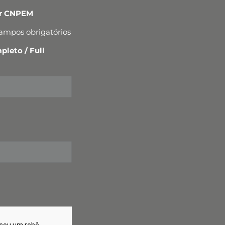
er CNPEM
campos obrigatórios
leto / Full