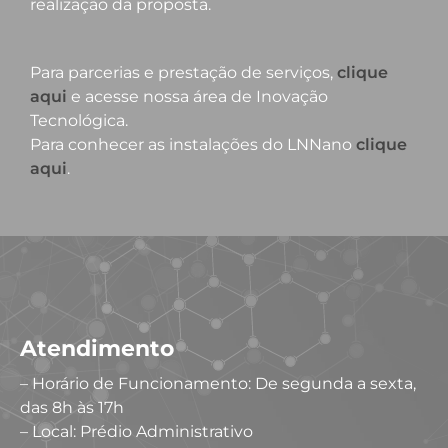
realização da proposta.
Para parcerias e prestação de serviços,
clique
aqui
e acesse nossa área de Inovação
Tecnológica.
Para conhecer as instalações do LNNano
clique
aqui
.
Atendimento
– Horário de Funcionamento: De segunda a sexta,
das 8h às 17h
– Local: Prédio Administrativo