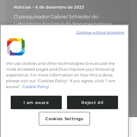
Notícias
6 de dezembro de 2023
O pesquisador Gabriel Schleder do
Laboratório Nacional de Nanotecnologia
(LNNano) do CNPEM foi eleito membro da
Continue without Accepting
Academia Brasileira de Ciências (ABC), na
categoria afiliado na área de Física. A
divulgação aconteceu na Assembleia Geral
Ordinária da ABC, realizada em 4 de
We use cookies and other technologies to evaluate the
dezembro. A cerimônia de posse dos novos
most accessed pages and thus improve your browsing
experience. For more information on how this is done,
membros afiliados de São Paulo deve
please visit our "Cookies Policy". If you agree, click "I am
ocorrer…
aware".
Cookie Policy
I am aware
Reject All
Cookies Settings