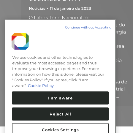
Notícias
11 de janeiro de 2023
O Laboratório Nacional de
Nanotecnologia (LNNano), integrante do
Continue without Accepting
Centro Nacional de Pesquisa em Energia
e Materiais (CNPEM), possui uma
oportunidade de pós-doutorado na área
de Ecotoxicologia e Segurança de
We use cookies and other technologies to
Materiais Nanoestruturados, com apoio
evaluate the most accessed pages and thus
do Conselho Nacional de
improve your browsing experience. For more
Desenvolvimento Científico e
information on how this is done, please visit our
"Cookies Policy". If you agree, click "I am
Tecnológico (CNPq), por meio de bolsa de
aware".
Cookie Policy
Desenvolvimento Tecnológico Industrial
(DTI-A). O bolsista realizará atividades…
I am aware
Reject All
Cookies Settings