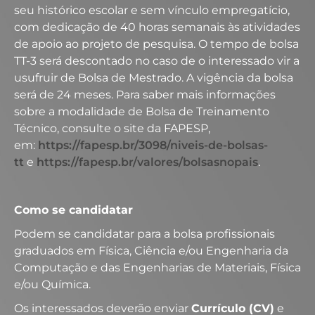
seu histórico escolar e sem vínculo empregatício,
com dedicação de 40 horas semanais às atividades
de apoio ao projeto de pesquisa. O tempo de bolsa
TT-3 será descontado no caso de o interessado vir a
usufruir de Bolsa de Mestrado. A vigência da bolsa
será de 24 meses. Para saber mais informações
sobre a modalidade de Bolsa de Treinamento
Técnico, consulte o site da FAPESP,
em:
https://fapesp.br/3098/niveis-de-bolsas-
tt
e
https://fapesp.br/valores/bolsasnopais
.
Como se candidatar
Podem se candidatar para a bolsa profissionais
graduados em Física, Ciência e/ou Engenharia da
Computação e das Engenharias de Materiais, Física
e/ou Química.
Os interessados deverão enviar
Currículo (CV)
e