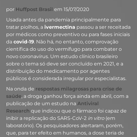
por
Huffpost Brasil
em 15/07/2020
Usada antes da pandemia principalmente para
tratar piolhos, a
ivermectina
passou a ser receitada
por médicos como preventivo ou para fases iniciais
da
covid-19
. Não há, no entanto, comprovação
científica do uso do vermífugo para combater o
novo coronavírus. Um estudo clínico brasileiro
sobre o tema só deve ser concluído em 2021, e a
distribuição do medicamento por agentes
públicos é considerada irregular por especialistas.
Na onda de
respostas milagrosas para crise de
saúde
, a droga ganhou força ainda em abril, com a
publicação de um estudo na
Antiviral
Research
que indicou que o fármaco foi capaz de
inibir a replicação do SARS-CoV-2
in vitro
(em
laboratório). Os pesquisadores alertaram, porém,
que, para ter efeito em humanos, a dose teria de