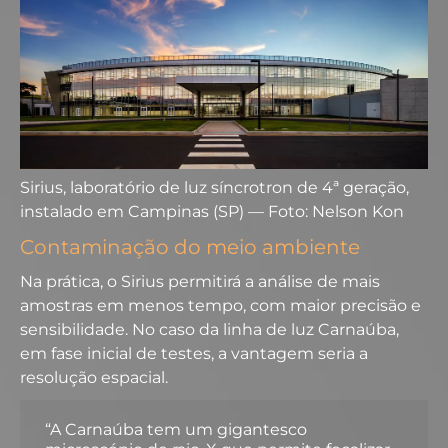
Sirius, laboratório de luz síncrotron de 4ª geração,
instalado em Campinas (SP) — Foto: Nelson Kon
Contaminação do meio ambiente
Na prática, o Sirius permitirá a análise de mais
amostras em menos tempo, com maior precisão e
sensibilidade. No caso da linha de luz Carnaúba,
em fase inicial de testes, a vantagem seria a
resolução espacial.
“A Carnaúba tem um gigantesco