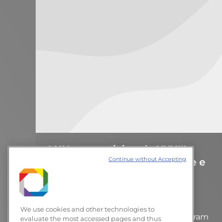
LNNano participa de XXXIII
Continue without Accepting
Encontro de Físicos do Norte e
Nordeste
Notícias
14 de dezembro de 2015
Deixe um comentário
We use cookies and other technologies to
Representantes do LNNano ministraram
evaluate the most accessed pages and thus