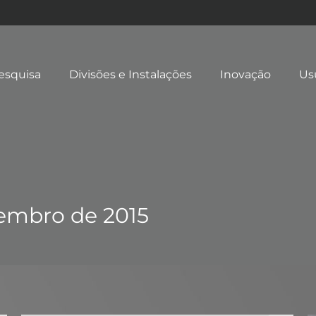
esquisa
Divisões e Instalações
Inovação
Us
embro de 2015