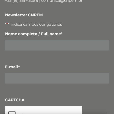
+55 (19) 3517-5088 | comunica@cnpem.br
Newsletter CNPEM
"
*
" indica campos obrigatórios
Nome completo / Full name
*
E-mail
*
CAPTCHA