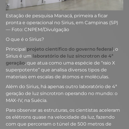
Estação de pesquisa Manacá, primeira a ficar
pronta e operacional no Sirius, em Campinas (SP)
— Foto: CNPEM/Divulgação
O que é o Sirius?
Principal
projeto científico do governo federal
, o
Sirius é um
laboratório de luz síncrotron de 4ª
geração
, que atua como uma espécie de “raio X
superpotente” que analisa diversos tipos de
materiais em escalas de átomos e moléculas.
Além do Sirius, há apenas outro laboratório de 4ª
geração de luz síncrotron operando no mundo: o
MAX-IV, na Suécia.
Para observar as estruturas, os cientistas aceleram
os elétrons quase na velocidade da luz, fazendo
com que percorram o túnel de 500 metros de