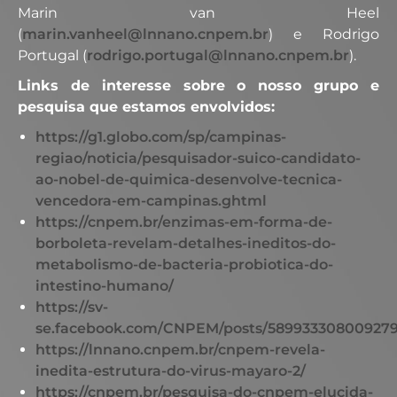
Marin van Heel
(
marin.vanheel@lnnano.cnpem.br
) e Rodrigo
Portugal (
rodrigo.portugal@lnnano.cnpem.br
).
Links de interesse sobre o nosso grupo e
pesquisa que estamos envolvidos:
https://g1.globo.com/sp/campinas-
regiao/noticia/pesquisador-suico-candidato-
ao-nobel-de-quimica-desenvolve-tecnica-
vencedora-em-campinas.ghtml
https://cnpem.br/enzimas-em-forma-de-
borboleta-revelam-detalhes-ineditos-do-
metabolismo-de-bacteria-probiotica-do-
intestino-humano/
https://sv-
se.facebook.com/CNPEM/posts/58993330800927
https://lnnano.cnpem.br/cnpem-revela-
inedita-estrutura-do-virus-mayaro-2/
https://cnpem.br/pesquisa-do-cnpem-elucida-