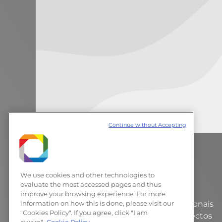
Continue without Accepting
Nanocelulose é tema de
workshop no LNNano
We use cookies and other technologies to
Notícias
8 de abril de 2019
evaluate the most accessed pages and thus
Deixe um comentário
improve your browsing experience. For more
Estudantes, pesquisadores e profissionais
information on how this is done, please visit our
"Cookies Policy". If you agree, click "I am
da indústria poderão debater os aspectos