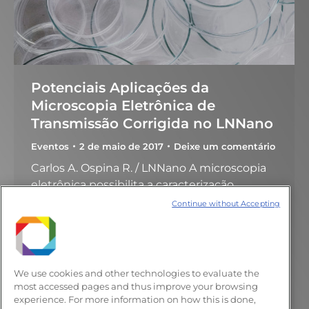
Potenciais Aplicações da
Microscopia Eletrônica de
Transmissão Corrigida no LNNano
Eventos
2 de maio de 2017
Deixe um comentário
Carlos A. Ospina R. / LNNano A microscopia
eletrônica possibilita a caracterização
estrutural e espectroscópica local dos
Continue without Accepting
materiais, e contribui com o aprimoramento
das funcionalidades dos materiais, através
do entendimento das correlações entre os
parâmetros de síntese e/ou de processos, a
We use cookies and other technologies to evaluate the
estrutura, e as propriedades. Porém, o
most accessed pages and thus improve your browsing
experience. For more information on how this is done,
aperfeiçoamento das técnicas de