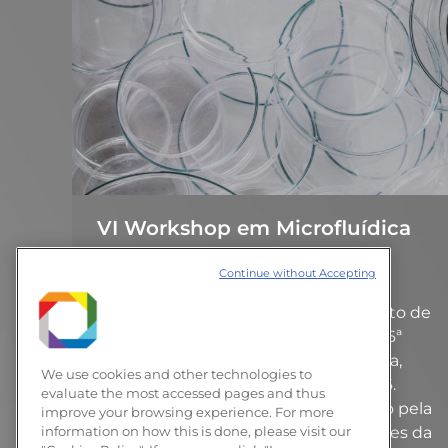
VI Workshop em Microfluídica
Eventos
20 de julho de 2016
Continue without Accepting
Deixe um comentário
O LNNano em parceria com o Instituto de
Química (IQ) da Unicamp realizam a 6ª
edição do Workshop em Microfluídica,
We use cookies and other technologies to
entre os dias 20 e 22 de julho de 2016.
evaluate the most accessed pages and thus
Neste ano, o Workshop será realizado pela
improve your browsing experience. For more
primeira vez no Centro de Convenções da
information on how this is done, please visit our