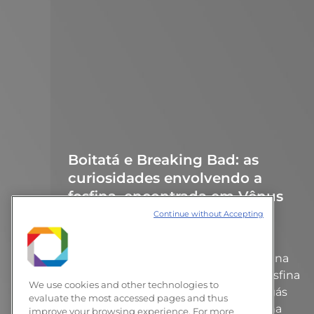
Boitatá e Breaking Bad: as
curiosidades envolvendo a
fosfina, encontrada em Vênus
Continue without Accepting
Notícias
30 de setembro de 2020
via G1 em 16/09/2020 Um grupo
internacional de cientistas anunciou na
segunda-feira (14) a descoberta de fosfina
We use cookies and other technologies to
na superfície do planeta Vênus, um gás
evaluate the most accessed pages and thus
que não é produzido naturalmente na
improve your browsing experience. For more