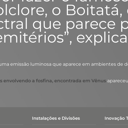
olclore, o Boitatá
tral que parece p
mitérios”, explica
oduz uma emissão luminosa que aparece em ambientes de 
es envolvendo a fosfina, encontrada em Vênus
apareceu
Instalações e Divisões
Inovação 