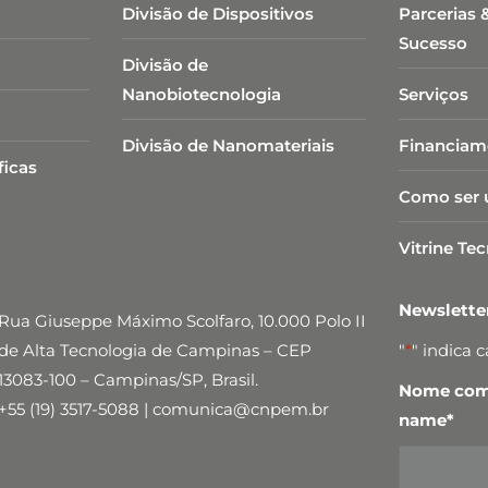
Divisão de Dispositivos
Parcerias 
Sucesso
Divisão de
Nanobiotecnologia​
Serviços
Divisão de Nanomateriais
Financiam
ficas
Como ser 
Vitrine Te
Newslett
Rua Giuseppe Máximo Scolfaro, 10.000 Polo II
de Alta Tecnologia de Campinas – CEP
"
*
" indica 
13083-100 – Campinas/SP, Brasil.
Nome comp
+55 (19) 3517-5088 | comunica@cnpem.br
name
*