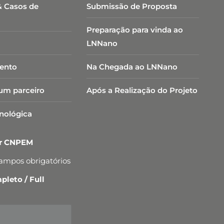
& Casos de
Submissão de Proposta
Preparação para vinda ao
LNNano
ento
Na Chegada ao LNNano
um parceiro
Após a Realização do Projeto
cnológica
er CNPEM
campos obrigatórios
leto / Full