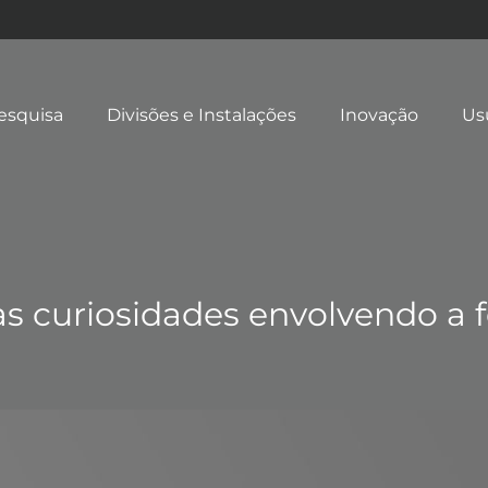
esquisa
Divisões e Instalações
Inovação
Us
as curiosidades envolvendo a 