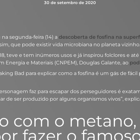
30 de setembro de 2020
na segunda-feira (14) a
descoberta de fosfina na super
sim, que pode existir vida microbiana no planeta vizinho
 18, teve e tem inúmeros usos e já inspirou folclores e 
m Energia e Materiais (CNPEM), Douglas Galante, ao
pod
aking Bad para explicar como a fosfina é um gás de fáci
personagem faz para escapar dos perseguidores é exatame
r de ser produzido por alguns organismos vivos”, explic
nto com o metano,
or fazer o famos