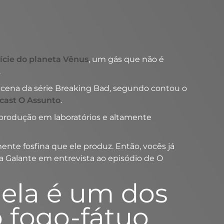
fície do planeta Vênus
, um gás que não é
.
até cena da série Breaking Bad, segundo contou o
cast O Assunto
.
l produção em laboratórios e altamente
nte fosfina que ele produz. Então, vocês já
a Galante em entrevista ao episódio de O
 ela é um dos
o fogo-fátuo