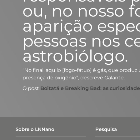
ou, no nosso f
aparição espec
pessoas nos ce
astrobiólogo.
“No final, aquilo [fogo-fátuo] é gás, que pr
presença de oxigênio”, descreve Galante.
O post
Boitatá e Breaking Bad: as curiosidad
Sobre o LNNano
Pesquisa