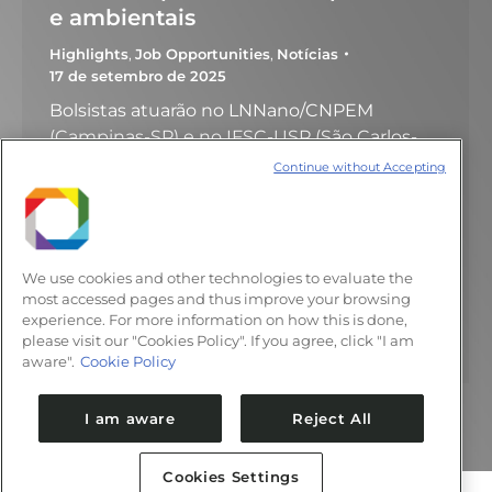
e ambientais
Highlights
,
Job Opportunities
,
Notícias
17 de setembro de 2025
Bolsistas atuarão no LNNano/CNPEM
(Campinas-SP) e no IFSC-USP (São Carlos-
SP); candidaturas por e-mail O Centro
Continue without Accepting
Nacional de Pesquisa em Energia e Materiais
(CNPEM), em colaboração com a
Universidade de São Paulo (USP), oferece
duas bolsas de doutorado (R$ 5.520,00 cada)
We use cookies and other technologies to evaluate the
e uma bolsa de pós-doutorado (R$
most accessed pages and thus improve your browsing
experience. For more information on how this is done,
12.000,00) no âmbito do edital USP–CNPEM.
please visit our "Cookies Policy". If you agree, click "I am
As oportunidades envolvem…
aware".
Cookie Policy
I am aware
Reject All
Cookies Settings