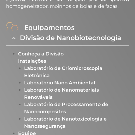
homogeneizador, moinhos de bolas e de facas.
Equipamentos
Divisão de Nanobiotecnologia
EXTRUSORA DUPLA ROSCA -
Conheça a Divisão
APV
Instalações
Laboratório de Criomicroscopia
Descrição:
A extrusora dupla-rosca APV conta com
Eletrônica
duplas roscas co-rotantes interpenetrantes sendo
Laboratório Nano Ambiental​
assim ideais para a formulação de blendas
Laboratório de Nanomateriais
poliméricas e compósitos. Esta extrusora conta
Renováveis​
com um dosador, uma matriz de filamento, uma
Laboratório de Processamento de
banheira de resfriamento em água e uma
Nanocompósitos​
peletizadora. Sendo dessa forma uma extrusora
Laboratório de Nanotoxicologia e
ideal para formular material polimérico para futura
Nanossegurança ​
injeção ou formação de filmes por prensagem a
Equipe
quente.