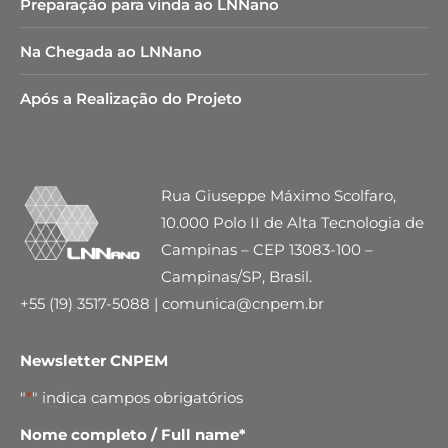
Preparação para vinda ao LNNano
REÔMETRO DE TORQUE -
Na Chegada ao LNNano
THERMO SCIENTIFIC
Após a Realização do Projeto
Descrição:
equipamento amplamente utilizado
para a formulação de novos materiais, assim como
para análise de parâmetros de processo como
viscosidade, temperatura de fusão e estabilidade
Rua Giuseppe Máximo Scolfaro,
térmica do material. Além disso, auxilia em
10.000 Polo II de Alta Tecnologia de
atividades de modelagem de processo, como
Campinas – CEP 13083-100 –
composição de polímeros com aditivos para
reduzir a inflamabilidade e na simulação de
Campinas/SP, Brasil.
processos mestre usando apenas 50 g de material
+55 (19) 3517-5088 | comunica@cnpem.br
para otimizar a extrusão ou mistura em relação à
temperatura.
Newsletter CNPEM
Especificações Técnicas:
RheoDrive 16, 16 kW e 3 x
230 V/N/PE Velocidade 500 rpm; Torque 400 Nm
"
*
" indica campos obrigatórios
Nome completo / Full name
*