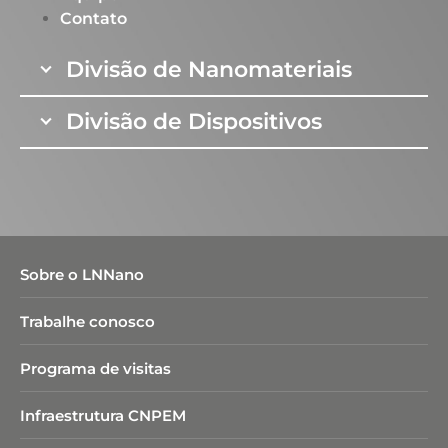
Contato
Especificações Técnicas:
extrusora dupla-rosca
interpenetrante com diâmetro de rosca de 30 mm
Divisão de Nanomateriais
e razão de aspecto L/D = 13, com quatro zonas de
aquecimento e capacidade de processamento de
25 kg/h.
Divisão de Dispositivos
Sobre o LNNano
Trabalhe conosco
Programa de visitas
Infraestrutura CNPEM