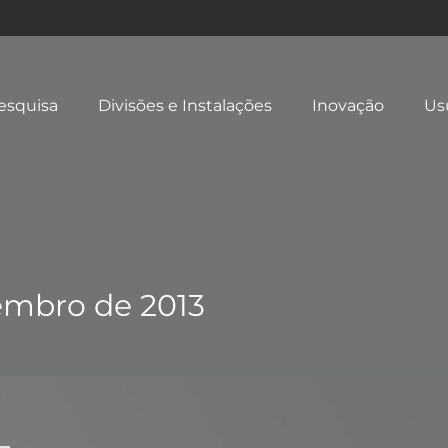
esquisa
Divisões e Instalações
Inovação
Us
embro de 2013