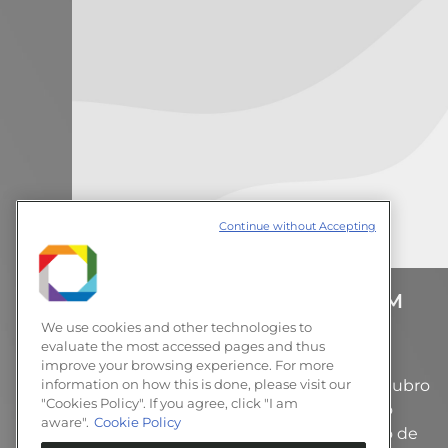
Continue without Accepting
V Curso Teórioco-Prático TEM
We use cookies and other technologies to
Notícias
23 de setembro de 2013
evaluate the most accessed pages and thus
Deixe um comentário
improve your browsing experience. For more
Participantes têm até o dia 23 de outubro
information on how this is done, please visit our
"Cookies Policy". If you agree, click "I am
para se inscrever na quinta edição do
aware".
Cookie Policy
evento, que será realizado em janeiro de