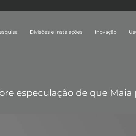
esquisa
Divisões e Instalações
Inovação
Us
sobre especulação de que Maia 