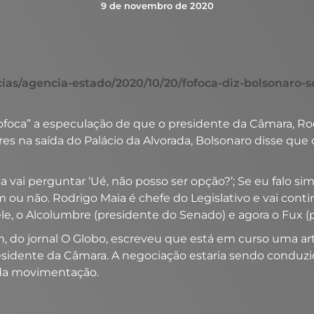
9 de novembro de 2020
ticias/agencia-estado/2020/10/20/fofoca-diz-bolsonaro
“fofoca” a especulação de que o presidente da Câmara, R
es na saída do Palácio da Alvorada, Bolsonaro disse que
vai perguntar ‘Ué, não posso ser opção?’; Se eu falo sim, 
im ou não. Rodrigo Maia é chefe do Legislativo e vai con
ele, o Alcolumbre (presidente do Senado) e agora o Fux 
im, do jornal O Globo, escreveu que está em curso uma a
idente da Câmara. A negociação estaria sendo conduzid
 da movimentação.