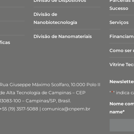
Divisão de Dispositivos
Parcerias 
Sucesso
Divisão de
Nanobiotecnologia​
Serviços
Divisão de Nanomateriais
Financiam
ficas
Como ser 
Vitrine Te
Newslett
Rua Giuseppe Máximo Scolfaro, 10.000 Polo II
de Alta Tecnologia de Campinas – CEP
"
*
" indica 
13083-100 – Campinas/SP, Brasil.
Nome comp
+55 (19) 3517-5088 | comunica@cnpem.br
name
*