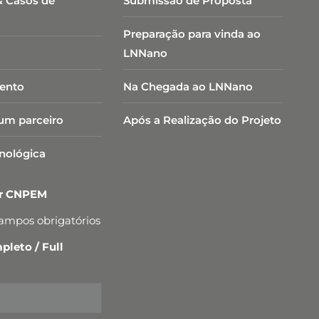
& Casos de
Submissão de Proposta
Preparação para vinda ao
LNNano
ento
Na Chegada ao LNNano
um parceiro
Após a Realização do Projeto
cnológica
er CNPEM
campos obrigatórios
leto / Full