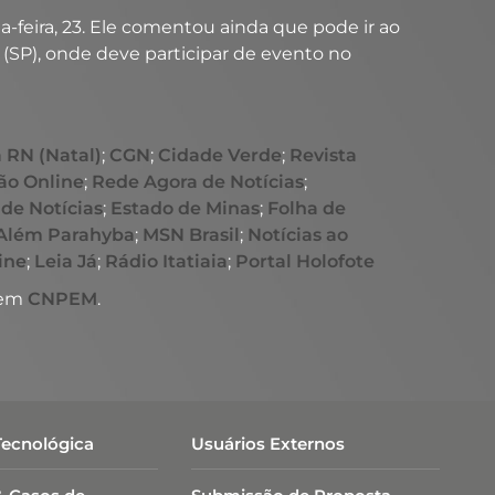
-feira, 23. Ele comentou ainda que pode ir ao
SP), onde deve participar de evento no
 RN (Natal)
;
CGN
;
Cidade Verde
;
Revista
ão Online
;
Rede Agora de Notícias
;
 de Notícias
;
Estado de Minas
;
Folha de
 Além Parahyba
;
MSN Brasil
;
Notícias ao
ine
;
Leia Já
;
Rádio Itatiaia
;
Portal Holofote
 em
CNPEM
.
Tecnológica
Usuários Externos