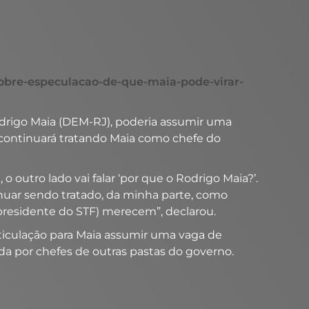
-sobre-especulacao-de-que-maia-pode-virar-
odrigo Maia (DEM-RJ), poderia assumir uma
 continuará tratando Maia como chefe do
o outro lado vai falar ‘por que o Rodrigo Maia?’.
tinuar sendo tratado, da minha parte, como
(presidente do STF) merecem”, declarou.
rticulação para Maia assumir uma vaga de
a por chefes de outras pastas do governo.