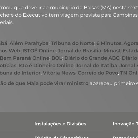
mou que deve ir ao município de Balsas (MA) nesta sexta
chefe do Executivo tem viagem prevista para Campinas (
riais.
abá
;
Além Parahyba
;
Tribuna do Norte
;
6 Minutos
;
Agora
hos Web
;
ISTOÉ Online
;
Jornal de Brasília
;
Minas1
;
Estad
Bem Paraná Online
;
BOL
;
Diário do Grande ABC
;
Diário
otícias
;
Isto é Dinheiro Online
;
Jornal de Itatiba
;
Jornal
ibuna do Interior
;
Vitória News
;
Correio do Povo
;
TN Onl
ção de que Maia pode virar ministro
apareceu primeiro
Instalações e Divisões
Inovação 