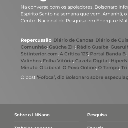
Na conversa com os apoiadores, Bolsonaro infor
Espírito Santo na semana que vem. Amanhã, o 
Centro Nacional de Pesquisa em Energia e Mate
Repercussão
:
Diário de Canoas
;
Diário de Cui
Comunhão
;
Gaúcha ZH
;
Rádio Guaíba
;
Guarul
Sbtinterior.com
;
A Crítica 123
;
Portal Banda B
;
Valinhos
;
Folha Vitória
;
Gazeta Digital
;
HiperN
Minuto
;
O Liberal
;
O Povo Online
;
O Tempo
;
Tr
O post
‘Fofoca’, diz Bolsonaro sobre especula
Sobre o LNNano
Pesquisa