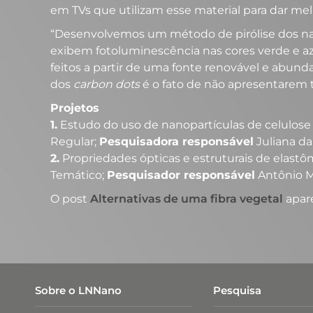
em TVs que utilizam esse material para dar mel
“Desenvolvemos um método de pirólise dos nan
exibem fotoluminescência nas cores verde e az
feitos a partir de uma fonte renovável e abund
dos
carbon dots
é o fato de não apresentarem t
Projetos
1.
Estudo do uso de nanopartículas de celulose 
Regular;
Pesquisadora responsável
Juliana da
2.
Propriedades ópticas e estruturais de elastôm
Temático;
Pesquisador responsável
Antônio M
O post
Alternativas de uma fibra vegetal
apar
Sobre o LNNano
Pesquisa