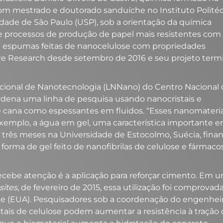
com mestrado e doutorado sanduíche no Instituto Polité
dade de São Paulo (USP), sob a orientação da química
lve processos de produção de papel mais resistentes com
e espumas feitas de nanocelulose com propriedades
Re Research desde setembro de 2016 e seu projeto term
acional de Nanotecnologia (LNNano) do Centro Nacional
rdena uma linha de pesquisa usando nanocristais e
de cana como espessantes em fluidos. “Esses nanomateria
emplo, a água em gel, uma característica importante 
de três meses na Universidade de Estocolmo, Suécia, fina
orma de gel feito de nanofibrilas de celulose e fármaco
ecebe atenção é a aplicação para reforçar cimento. Em 
ites
, de fevereiro de 2015, essa utilização foi comprovad
e (EUA). Pesquisadores sob a coordenação do engenhei
tais de celulose podem aumentar a resistência à tração