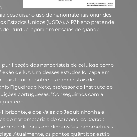
o
ra pesquisar o uso de nanomateriais oriundos
a dos Estados Unidos (USDA). A P3Nano pretende
res de Purdue, agora em ensaios de grande
a purificação dos nanocristais de celulose como
reflexão de luz. Um desses estudos foi capa em
cristais líquidos sobre os nanocristais de
nio Figueiredo Neto, professor do Instituto de
tituições portuguesas. “Conseguimos com a
Figueiredo.
Horizonte, e dos Vales do Jequitinhonha e
es de nanomateriais de carbono, os
carbon
ais semicondutores em dimensões nanométricas.
plays. Atualmente, os pontos quânticos estão