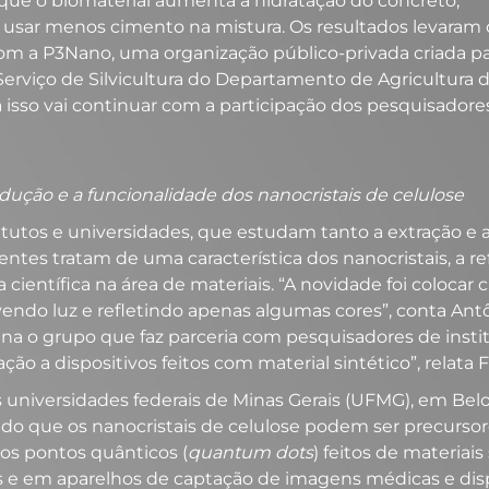
que o biomaterial aumenta a hidratação do concreto,
el usar menos cimento na mistura. Os resultados levaram 
om a P3Nano, uma organização público-privada criada pa
 Serviço de Silvicultura do Departamento de Agricultur
ra isso vai continuar com a participação dos pesquisado
ução e a funcionalidade dos nanocristais de celulose
titutos e universidades, que estudam tanto a extração e 
centes tratam de uma característica dos nanocristais, a 
ta científica na área de materiais. “A novidade foi colocar 
vendo luz e refletindo apenas algumas cores”, conta Antô
dena o grupo que faz parceria com pesquisadores de ins
ão a dispositivos feitos com material sintético”, relata 
niversidades federais de Minas Gerais (UFMG), em Belo 
do que os nanocristais de celulose podem ser precursor
r os pontos quânticos (
quantum dots
) feitos de materi
res e em aparelhos de captação de imagens médicas e dis