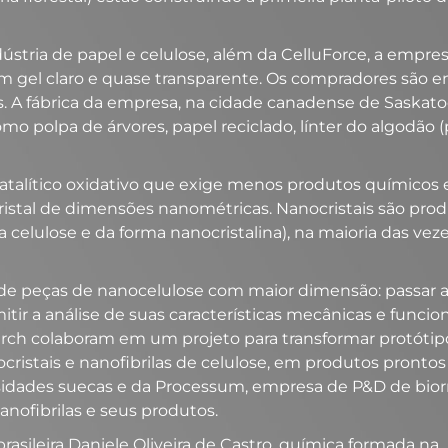
dústria de papel e celulose, além da CelluForce, a empre
um gel claro e quase transparente. Os compradores são 
. A fábrica da empresa, na cidade canadense de Saskatoo
omo polpa de árvores, papel reciclado, línter do algodão 
alítico oxidativo que exige menos produtos químicos e
ristal de dimensões nanométricas. Nanocristais são prod
da celulose e da forma nanocristalina), na maioria das 
de peças de nanocelulose com maior dimensão: passar a
ir a análise de suas características mecânicas e funcion
rch colaboram em um projeto para transformar protótipo
istais e nanofibrilas de celulose, em produtos prontos
idades suecas e da Processum, empresa de P&D de biorref
anofibrilas e seus produtos.
asileira Daniele Oliveira de Castro, química formada na