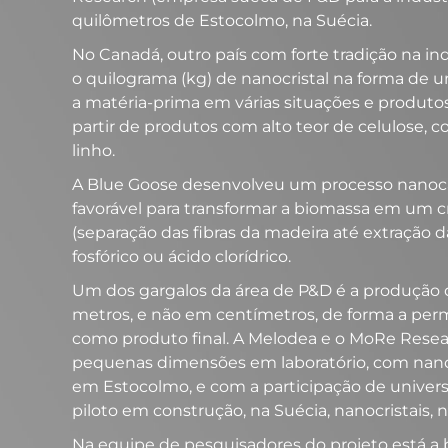
quilômetros de Estocolmo, na Suécia.
No Canadá, outro país com forte tradição na in
o quilograma (kg) de nanocristal na forma de 
a matéria-prima em várias situações e produtos
partir de produtos com alto teor de celulose, c
linho.
A Blue Goose desenvolveu um processo nanocat
favorável para transformar a biomassa em um c
(separação das fibras da madeira até extração 
fosfórico ou ácido clorídrico.
Um dos gargalos da área de P&D é a produção 
metros, e não em centímetros, de forma a permit
como produto final. A Melodea e o MoRe Resea
pequenas dimensões em laboratório, com nanocr
em Estocolmo, e com a participação de univers
piloto em construção, na Suécia, nanocristais, n
Na equipe de pesquisadores do projeto está a br