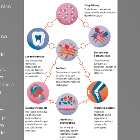
cnico
ina
 de
is
em
nciado
s
um
a por
ro
 do