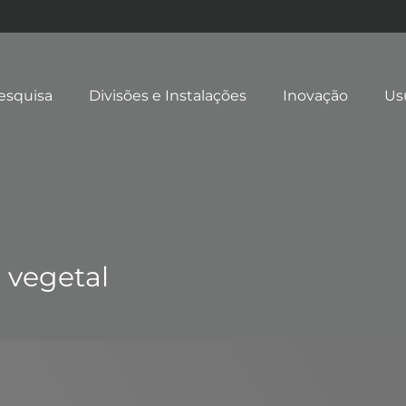
esquisa
Divisões e Instalações
Inovação
Us
 vegetal