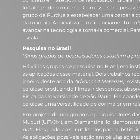
concreto em até 30%. Os resultados indicaram 
fortalecendo o material. Com isso seria possív
grupo de Purdue a estabelecer uma parceria c
da madeira. A iniciativa tem financiamento do
avançar na tecnologia e torná-la comercial. Pa
escala.
Pesquisa no Brasil
Vários grupos de pesquisadores estudam a prod
Há vários grupos de pesquisa no Brasil, em ins
as aplicações desse material. Dois trabalhos re
janeiro deste ano da
Advanced Materials
, revis
celulose produzindo filmes iridescentes, absor
Física da Universidade de São Paulo. Ele coor
celulose uma versatilidade de cor maior em relaç
Em projeto de um grupo de pesquisadores das u
Mucuri (UFVJM), em Diamantina, foi demonstra
dots
. Eles poderão ser utilizados para substitui
As aplicações possíveis estão em células sola