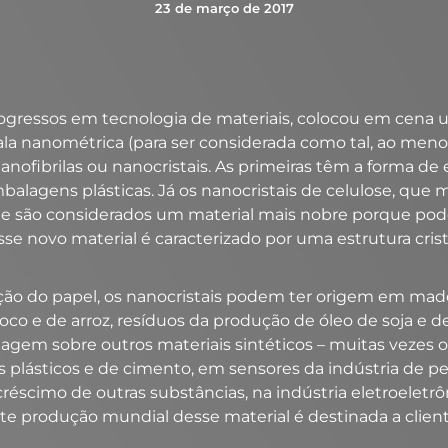
23 de março de 2017
 progressos em tecnologia de materiais, colocou em cena
cala nanométrica (para ser considerada como tal, ao me
ofibrilas ou nanocristais. As primeiras têm a forma de 
balagens plásticas. Já os nanocristais de celulose, que
 são considerados um material mais nobre porque podem
sse novo material é caracterizado por uma estrutura cris
icação do papel, os nanocristais podem ter origem em m
oco e de arroz, resíduos da produção de óleo de soja e d
agem sobre outros materiais sintéticos – muitas vezes or
is plásticos e de cimento, em sensores da indústria de pe
réscimo de outras substâncias, na indústria eletroeletrô
ente produção mundial desse material é destinada a clie