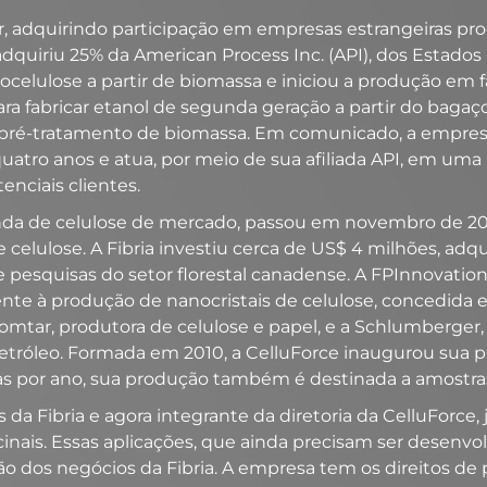
r, adquirindo participação em empresas estrangeiras prod
, adquiriu 25% da American Process Inc. (API), dos Estad
ocelulose a partir de biomassa e iniciou a produção em 
a fabricar etanol de segunda geração a partir do bagaço
de pré-tratamento de biomassa. Em comunicado, a empres
atro anos e atua, por meio de sua afiliada API, em uma
enciais clientes.
venda de celulose de mercado, passou em novembro de 20
 celulose. A Fibria investiu cerca de US$ 4 milhões, adqu
e pesquisas do setor florestal canadense. A FPInnovation
ente à produção de nanocristais de celulose, concedida 
ar, produtora de celulose e papel, e a Schlumberger, 
etróleo. Formada em 2010, a CelluForce inaugurou sua p
 por ano, sua produção também é destinada a amostras f
 da Fibria e agora integrante da diretoria da CelluForce, 
nais. Essas aplicações, que ainda precisam ser desenvol
ão dos negócios da Fibria. A empresa tem os direitos de 