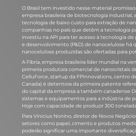
O Brasil tem investido nesse material promisso
empresa brasileira de biotecnologia industrial
tecnologia de baixo custo para extração de nan
companhias no país que detêm a tecnologia par
investiu na API para ter acesso à tecnologia 
e desenvolvimento (P&D) de nanocelulose há qu
nanocelulose produzidas são ofertadas para pot
A Fibria, empresa brasileira líder mundial na 
primeira produtora comercial de nanocristais de
CelluForce, startup da FPInnovations, centro d
Canada) é detentora da primeira patente refer
do capital da empresa a também canadense Domt
sistemas e equipamentos para a indústria de p
Hoje com capacidade de produzir 300 toneladas
Para Vinicius Nonino, diretor de Novos Negócios
setores como papel, cimento e produtos medici
poderão significar uma importante diversificaç