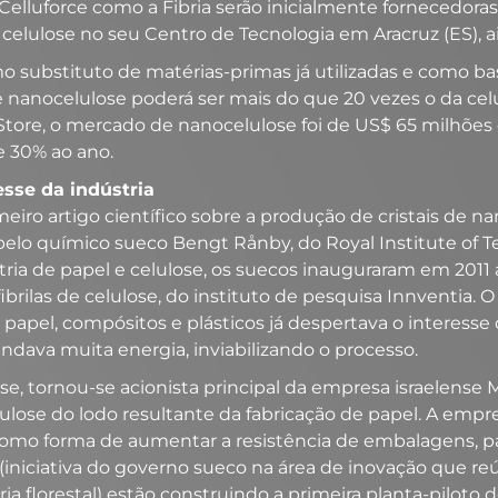
 Celluforce como a Fibria serão inicialmente fornecedor
e celulose no seu Centro de Tecnologia em Aracruz (ES), 
 substituto de matérias-primas já utilizadas e como ba
e nanocelulose poderá ser mais do que 20 vezes o da cel
tore, o mercado de nanocelulose foi de US$ 65 milhões e
 30% ao ano.
esse da indústria
meiro artigo científico sobre a produção de cristais de 
pelo químico sueco Bengt Rånby, do Royal Institute of T
tria de papel e celulose, os suecos inauguraram em 2011 
ibrilas de celulose, do instituto de pesquisa Innventia. 
papel, compósitos e plásticos já despertava o interesse 
dava muita energia, inviabilizando o processo.
e, tornou-se acionista principal da empresa israelens
celulose do lodo resultante da fabricação de papel. A e
 forma de aumentar a resistência de embalagens, papéi
iniciativa do governo sueco na área de inovação que reú
 florestal) estão construindo a primeira planta-piloto d