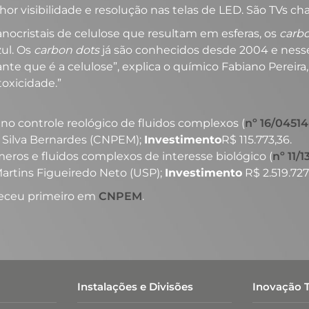
hor visibilidade e resolução nas telas de LED. São TVs 
ocristais de celulose que resultam em esferas, os
carb
ul. Os
carbon dots
já são conhecidos desde 2004 e nes
ante que é a celulose”, explica o químico Fabiano Perei
oxicidade.”
no controle reológico de fluidos complexos (
nº 16/04514
 Silva Bernardes (CNPEM);
Investimento
R$ 115.773,36.
eros e fluidos complexos de interesse biológico (
nº 11/1
artins Figueiredo Neto (USP);
Investimento
R$ 2.519.727
eceu primeiro em
CNPEM
.
Instalações e Divisões
Inovação 