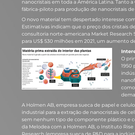
nanocristais em toda a América Latina. Tanto a
fábrica-piloto para produção de nanocristais d
O novo material tem despertado interesse como
Estimativas indicam que o preço dos cristais d
consultoria norte-americana Market Research S
para US$ 530 milhões em 2021, um aumento de
Inter
O pri
1950 
indús
nanof
como 
deman
A Holmen AB, empresa sueca de papel e celulos
industrial para a extração de nanocristais de 
sem nenhum tipo de componente plástico e como
da Melodea com a Holmen AB, o Instituto Rise (
Research (empresa sueca de P&D para a indústria