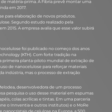
as de matéria-prima. A Fibria prevê montar uma
ainda em 2017.
se para elaboração de novos produtos.
ulose. Segundo estudo realizado pela
m 2015. A empresa avalia que esse valor subirá
nanocelulose foi publicado no começo dos anos
echnology (KTH). Com forte tradição na
a primeira planta-piloto mundial de extração de
O uso de nanocelulose para reforçar materiais
da indústria, mas o processo de extração
e Melodea, desenvolvedora de um processo
mpresa pesquisa o uso desse material em espumas
s, colas acrílicas e tintas. Em uma parceria
ne o Innventia e outros institutos) e o MoRe
e nanocristais de celulose na Europa, a 500