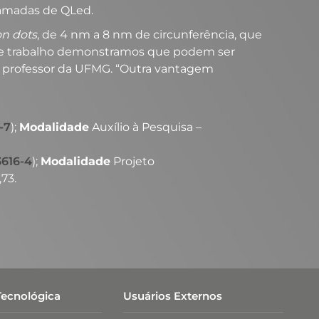
chamadas de QLed.
on dots
, de 4 nm a 8 nm de circunferência, que
se trabalho demonstramos que podem ser
ra, professor da UFMG. “Outra vantagem
-7
);
Modalidade
Auxílio à Pesquisa –
3616-4
);
Modalidade
Projeto
,73.
Tecnológica
Usuários Externos