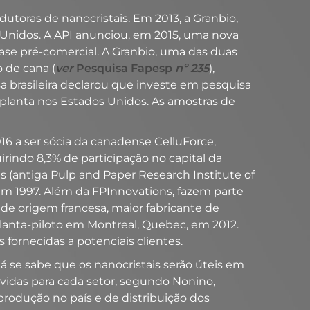
utoras de nanocristais. Em 2013, a Granbio,
os Unidos. A API anunciou, em 2015, uma nova
fase pré-comercial. A Granbio, uma das duas
 de cana (
ver
Pesquisa Fapesp
nº 235
),
a brasileira declarou que investe em pesquisa
 planta nos Estados Unidos. As amostras de
16 a ser sócia da canadense CelluForce,
irindo 8,3% de participação no capital da
s (antiga Pulp and Paper Research Institute of
em 1997. Além da FPInnovations, fazem parte
de origem francesa, maior fabricante de
lanta-piloto em Montreal, Quebec, em 2012.
ornecidas a potenciais clientes.
já se sabe que os nanocristais serão úteis em
vidas para cada setor, segundo Nonino,
produção no país e de distribuição dos