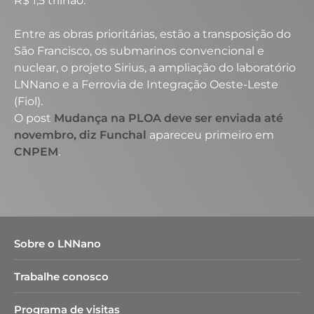
R$ 1,5 trilhão.
Entre as obras prioritárias, estão a transposição do
São Francisco, os submarinos convencional e
nuclear, o projeto Sirius, a ampliação do laboratório
LNNano e a Ferrovia de Integração Oeste-Leste
(Fiol).
O post
Mudança na PLOA deve ser enviada até
novembro, diz Funchal
apareceu primeiro em
CNPEM
.
Sobre o LNNano
Trabalhe conosco
Programa de visitas