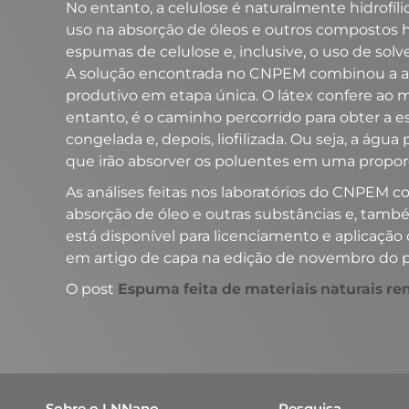
No entanto, a celulose é naturalmente hidrofíli
uso na absorção de óleos e outros compostos h
espumas de celulose e, inclusive, o uso de so
A solução encontrada no CNPEM combinou a ass
produtivo em etapa única. O látex confere ao ma
entanto, é o caminho percorrido para obter a 
congelada e, depois, liofilizada. Ou seja, a águ
que irão absorver os poluentes em uma propor
As análises feitas nos laboratórios do CNPEM c
absorção de óleo e outras substâncias e, també
está disponível para licenciamento e aplicaçã
em artigo de capa na edição de novembro do pe
O post
Espuma feita de materiais naturais r
Sobre o LNNano
Pesquisa