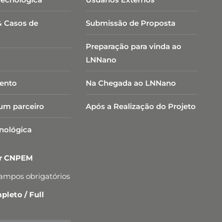
& Casos de
Submissão de Proposta
Preparação para vinda ao
LNNano
ento
Na Chegada ao LNNano
um parceiro
Após a Realização do Projeto
cnológica
er CNPEM
campos obrigatórios
leto / Full