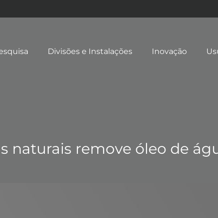
esquisa
Divisões e Instalações
Inovação
Us
is naturais remove óleo de á