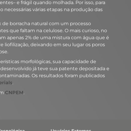
ntes– e frágil quando molhada. Por isso, para
o necessárias várias etapas na produção das
x de borracha natural com um processo
tes que faltam na celulose. O mais curioso, no
entam apenas 2% de uma mistura com água que é
de liofilização, deixando em seu lugar os poros
ose.
erísticas morfológicas, sua capacidade de
l desenvolvido já teve sua patente depositada e
contaminadas. Os resultados foram publicados
rials
.
em
CNPEM
.
Tecnológica
Usuários Externos