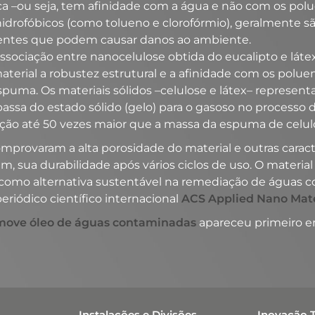
ca –ou seja, tem afinidade com a água e não com os polue
idrofóbicos (como tolueno e clorofórmio), geralmente sã
lventes que podem causar danos ao ambiente.
ociação entre nanocelulose obtida do eucalipto e láte
terial a robustez estrutural e a afinidade com os poluen
espuma. Os materiais sólidos –celulose e látex– repres
a passa do estado sólido (gelo) para o gasoso no processo 
ção até 50 vezes maior que a massa da espuma de celul
omprovaram a alta porosidade do material e outras caract
m, sua durabilidade após vários ciclos de uso. O materia
o como alternativa sustentável na remediação de águas 
riódico científico internacional
ACS Applied Nano Mate
emove óleo de águas contaminadas
apareceu primeiro 
Instalações e Divisões
Inovação 