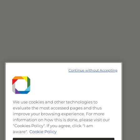
Continue without Accepting
We use cookies and other technologies to
evaluate the most accessed pages and thus
improve your browsing experience. For more
information on how this is done, please visit our
"Cookies Policy". If you agree, click "I am
aware".
Cookie Policy