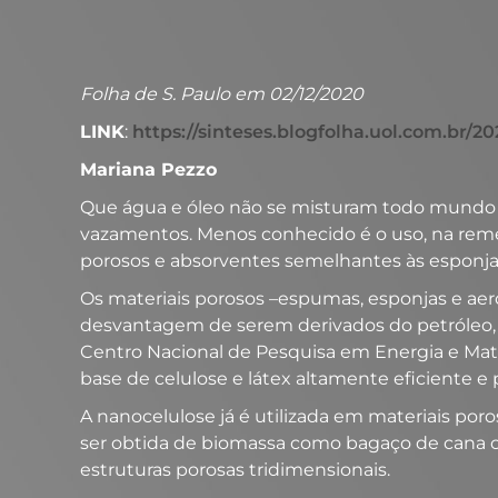
Folha de S. Paulo em 02/12/2020
LINK
:
https://sinteses.blogfolha.uol.com.br/
Mariana Pezzo
Que água e óleo não se misturam todo mundo s
vazamentos. Menos conhecido é o uso, na reme
porosos e absorventes semelhantes às esponja
Os materiais porosos –espumas, esponjas e a
desvantagem de serem derivados do petróleo,
Centro Nacional de Pesquisa em Energia e Mat
base de celulose e látex altamente eficiente 
A nanocelulose já é utilizada em materiais por
ser obtida de biomassa como bagaço de cana o
estruturas porosas tridimensionais.