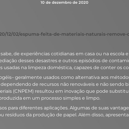
10 de dezembro de 2020
2020/12/02/espuma-feita-de-materiais-naturais-remov
abe, de experiências cotidianas em casa ou na escola 
diação desses desastres e outros episódios de contami
s usadas na limpeza doméstica, capazes de conter os c
erogéis– geralmente usados como alternativa aos métod
 dependendo de recursos não renováveis e não sendo bi
eriais (CNPEM) resultou em inovação que pode substitui
e produzida em um processo simples e limpo.
osos para diferentes aplicações. Algumas de suas vantag
u resíduos da produção de papel. Além disso, apresen