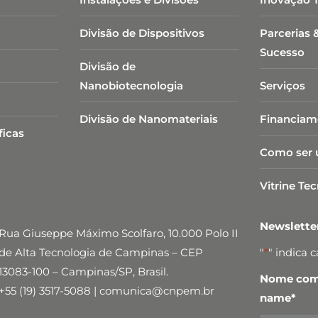
Divisão de Dispositivos
Parcerias 
Sucesso
Divisão de
Nanobiotecnologia​
Serviços
Divisão de Nanomateriais
Financiam
ficas
Como ser 
Vitrine Te
Newslett
Rua Giuseppe Máximo Scolfaro, 10.000 Polo II
de Alta Tecnologia de Campinas – CEP
"
*
" indica 
13083-100 – Campinas/SP, Brasil.
Nome comp
+55 (19) 3517-5088 | comunica@cnpem.br
name
*