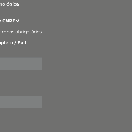
cnológica
er CNPEM
campos obrigatórios
leto / Full