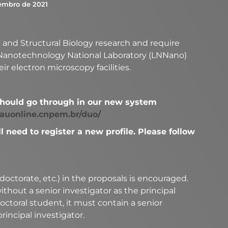
embro de 2021
e and Structural Biology research and require
 Nanotechnology National Laboratory (LNNano)
ir electron microscopy facilities.
 should go through in our new system
sauonline.cnpem.br/duo/
’ll need to register a new profile. Please follow
 doctorate, etc.) in the proposals is encouraged.
hout a senior investigator as the principal
doctoral student, it must contain a senior
rincipal investigator.