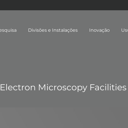
esquisa
Divisões e Instalações
Inovação
Us
e Electron Microscopy Faciliti