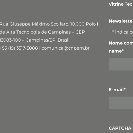
Vitrine Te
Newslett
Rua Giuseppe Máximo Scolfaro, 10.000 Polo II
de Alta Tecnologia de Campinas – CEP
"
*
" indica 
13083-100 – Campinas/SP, Brasil.
Nome comp
+55 (19) 3517-5088 | comunica@cnpem.br
name
*
E-mail
*
CAPTCHA