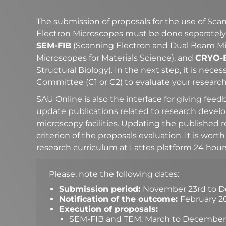
The submission of proposals for the use of Sc
Electron Microscopes must be done separately 
SEM-FIB
(Scanning Electron and Dual Beam Mi
Microscopes for Materials Science), and
CRYO-
Structural Biology). In the next step, it is nec
Committee (C1 or C2) to evaluate your research
SAU Online is also the interface for giving feedb
update publications related to research devel
microscopy facilities. Updating the published r
criterion of the proposals evaluation. It is wo
research curriculum at Lattes platform 24 hours
Please, note the following dates:
Submission period:
November 23rd to De
Notification of the outcome:
February 2
Execution of proposals:
SEM-FIB and TEM: March to December,