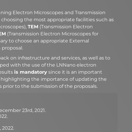
anning Electron Microscopes and Transmission
choosing the most appropriate facilities such as
croscopes),
TEM
(Transmission Electron
EM
(Transmission Electron Microscopes for
essary to choose an appropriate External
 proposal.
ack on infrastructure and services, as well as to
oped with the use of the LNNano electron
esults
is mandatory
since it is an important
rth highlighting the importance of updating the
 prior to the submission of the proposals.
cember 23rd, 2021.
022.
 2022.