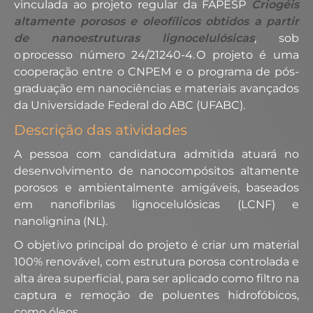
vinculada ao projeto regular da FAPESP
Criogéis
altamente porosos e oleofílicos obtidos a partir
de nanoestruturas lignocelulósicas
, sob
o processo número 24/21240-4. O projeto é uma
cooperação entre o CNPEM e o programa de pós-
graduação em nanociências e materiais avançados
da Universidade Federal do ABC (UFABC).
Descrição das atividades
A pessoa com candidatura admitida atuará no
desenvolvimento de nanocompósitos altamente
porosos e ambientalmente amigáveis, baseados
em nanofibrilas lignocelulósicas (LCNF) e
nanolignina (NL).
O objetivo principal do projeto é criar um material
100% renovável, com estrutura porosa controlada e
alta área superficial, para ser aplicado como filtro na
captura e remoção de poluentes hidrofóbicos,
como óleos.