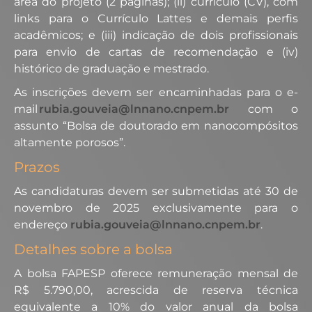
área do projeto (2 páginas); (ii) currículo (CV), com
links para o Currículo Lattes e demais perfis
acadêmicos; e (iii) indicação de dois profissionais
para envio de cartas de recomendação e (iv)
histórico de graduação e mestrado.
As inscrições devem ser encaminhadas para o e-
mail
rubia.gouveia@lnnano.cnpem.br
com o
assunto “Bolsa de doutorado em nanocompósitos
altamente porosos”.
Prazos
As candidaturas devem ser submetidas até 30 de
novembro de 2025 exclusivamente para o
endereço
rubia.gouveia@lnnano.cnpem.br
.
Detalhes sobre a bolsa
A bolsa FAPESP oferece remuneração mensal de
R$ 5.790,00, acrescida de reserva técnica
equivalente a 10% do valor anual da bolsa