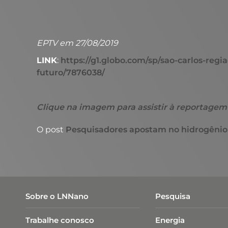
EPTV em 27/08/2019
LINK
:
https://g1.globo.com/sp/sao-carlos-reg
futuro/7876038/
Clique na imagem para assistir à reportagem
O post
Pesquisadores apostam no hidrogênio
Sobre o LNNano
Pesquisa
Trabalhe conosco
Energia