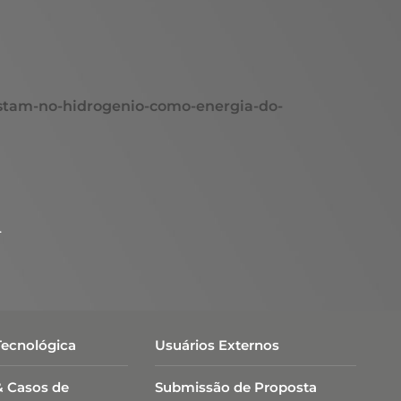
postam-no-hidrogenio-como-energia-do-
.
Tecnológica
Usuários Externos
& Casos de
Submissão de Proposta