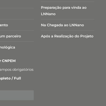
Preparação para vinda ao
LNNano
ento
Na Chegada ao LNNano
um parceiro
Após a Realização do Projeto
cnológica
er CNPEM
campos obrigatórios
leto / Full