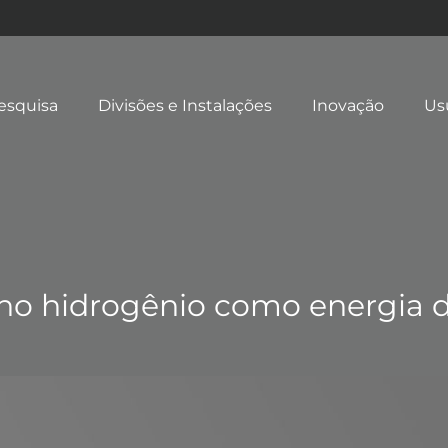
esquisa
Divisões e Instalações
Inovação
Us
o hidrogênio como energia d