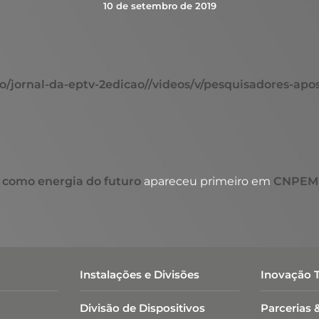
10 de setembro de 2019
iao/jornal-da-eptv-2edicao//videos/v/pesquisadores-a
 como energia do futuro
apareceu primeiro em
CNPEM
Instalações e Divisões
Inovação 
Divisão de Dispositivos
Parcerias 