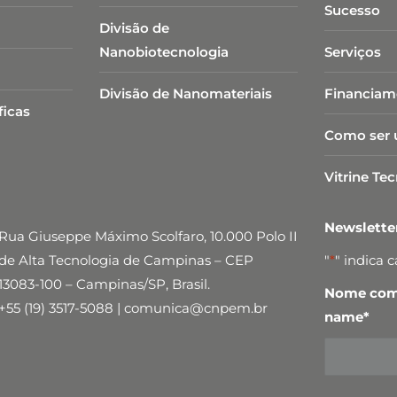
Sucesso
Divisão de
Nanobiotecnologia​
Serviços
Divisão de Nanomateriais
Financiam
ficas
Como ser 
Vitrine Te
Newslett
Rua Giuseppe Máximo Scolfaro, 10.000 Polo II
de Alta Tecnologia de Campinas – CEP
"
*
" indica 
13083-100 – Campinas/SP, Brasil.
Nome comp
+55 (19) 3517-5088 | comunica@cnpem.br
name
*