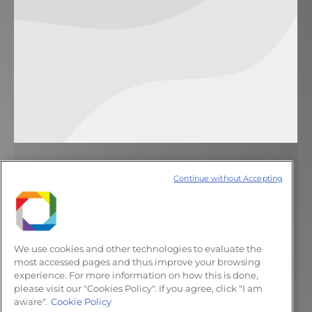
Novo sensor microfluídico para
Continue without Accepting
diagnóstico do câncer
Notícias
24 de julho de 2018
Deixe um comentário
Pós-doutorando do LNNano recebe
We use cookies and other technologies to evaluate the
premiação de melhor apresentação oral no
most accessed pages and thus improve your browsing
experience. For more information on how this is done,
“VIII Workshop in Microfluidics & I Brazil-
please visit our "Cookies Policy". If you agree, click "I am
Argentina Microfluidics Congress.
aware".
Cookie Policy