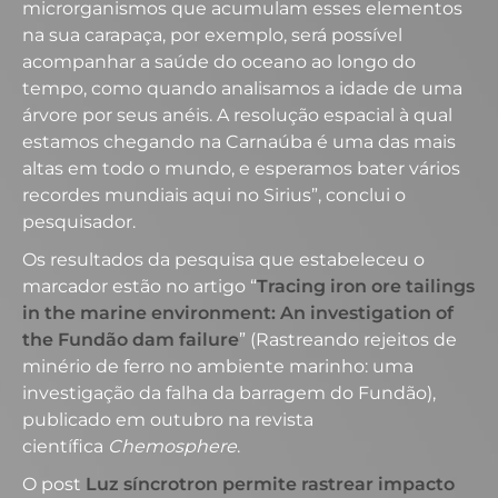
microrganismos que acumulam esses elementos
na sua carapaça, por exemplo, será possível
acompanhar a saúde do oceano ao longo do
tempo, como quando analisamos a idade de uma
árvore por seus anéis. A resolução espacial à qual
estamos chegando na Carnaúba é uma das mais
altas em todo o mundo, e esperamos bater vários
recordes mundiais aqui no Sirius”, conclui o
pesquisador.
Os resultados da pesquisa que estabeleceu o
marcador estão no artigo “
Tracing iron ore tailings
in the marine environment: An investigation of
the Fundão dam failure
” (Rastreando rejeitos de
minério de ferro no ambiente marinho: uma
investigação da falha da barragem do Fundão),
publicado em outubro na revista
científica
Chemosphere
.
O post
Luz síncrotron permite rastrear impacto