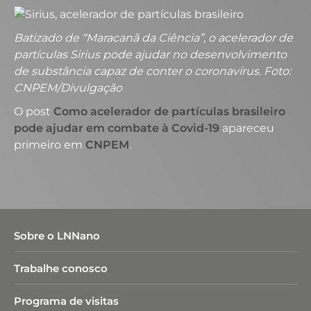
Batizado de “Maracanã da Ciência”, o acelerador de
partículas Sirius pode ajudar no desenvolvimento
de substância capaz de conter o coronavírus. Foto:
CNPEM/Divulgação
O post
Como acelerador de partículas brasileiro
pode ajudar em combate à Covid-19
apareceu
primeiro em
CNPEM
.
Sobre o LNNano
Trabalhe conosco
Programa de visitas