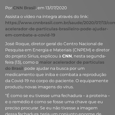
Por
CNN Brasil
, em 13/07/2020
Assista o vídeo na íntegra através do link:
https://www.cnnbrasil.com.br/saude/2020/07/13/co
acelerador-de-particulas-brasileiro-pode-ajudar-
em-combate-a-covid-19
José Roque, diretor geral do Centro Nacional de
Pesquisa em Energia e Materiais (CNPEM) e diretor
do projeto Sirius, explicou à
CNN
, nesta segunda-
feira (13), como o
maior acelerador de partículas
do Brasil
pode ajudar na busca por um
medicamento que iniba e combata a reprodução
da Covid-19 no corpo do paciente. O equipamente
produziu novas imagens do vírus.
“É como se eu tivesse uma fechadura – a proteína –
e o remédio é como se fosse uma chave que eu
preciso procurar. Se eu não tivesse a imagem
dessa fechadura, teria um conjunto enorme de