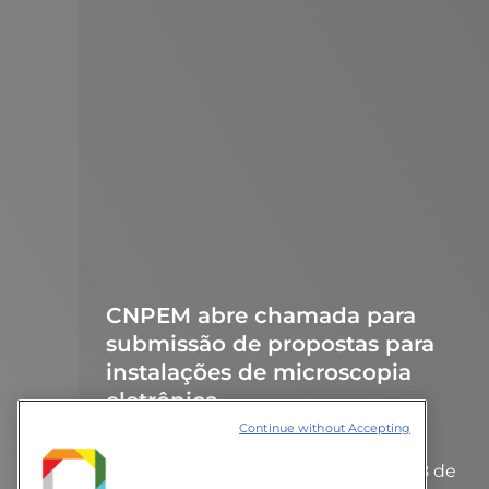
CNPEM abre chamada para
submissão de propostas para
instalações de microscopia
eletrônica
Continue without Accepting
Notícias
27 de setembro de 2024
Prorrogado: pesquisadores têm até 8 de