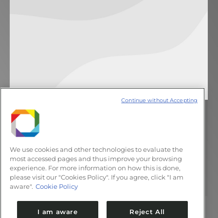
Continue without Accepting
Lixo ou tesouro
Notícias
30 de julho de 2013
Deixe um comentário
We use cookies and other technologies to evaluate the
Fernando Galembeck realiza apresentação
most accessed pages and thus improve your browsing
experience. For more information on how this is done,
sobre reaproveitamento de resíduos na 65ª
please visit our "Cookies Policy". If you agree, click "I am
Reunião Anual da SBPC
aware".
Cookie Policy
I am aware
Reject All