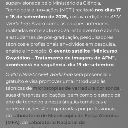
supervisionada pelo Ministério da Ciência,
Tecnologia e Inovações (MCTI) realizará
nos dias 17
e 18 de setembro de 2025,
a
oitava
edição do
AFM
Workshop
. Assim como as edições anteriores,
realizadas entre 2015 e
2024
, este evento é aberto
a estudantes de pós-graduação, pesquisadores,
técnicos e profissionais envolvidos em pesquisa,
ensino e inovação.
O evento satélite “Minicurso
Gwyddion – Tratamento de imagens de AFM”,
acontecerá na sequência, dia 19 de setembro.
O
VIII
CNPEM AFM Workshop
será presencial e
gratuito e visa promover uma introdução às
técnicas de
microscopias de varredura por sonda
,
suas diferentes aplicações, bem como o estado da
arte da tecnologia nesta área. As temáticas e
apresentações são organizadas por profissionais
do
Laboratório de Microscopia de Força Atômica
(MFA)
, do
Laboratório Nacional de