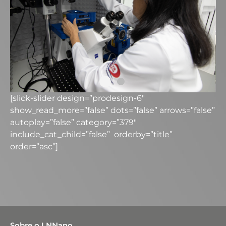
[slick-slider design=”prodesign-6″
show_read_more=”false” dots=”false” arrows=”false”
autoplay=”false” category=”379″
include_cat_child=”false” orderby=”title”
order=”asc”]
Sobre o LNNano