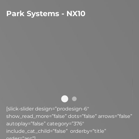
Park Systems - NX10
[slick-slider design=”prodesign-6″
show_read_more=”false” dots=”false” arrows=”false”
autoplay=”false” category=”376″
include_cat_child=”false” orderby=”title”
order=”asc”]