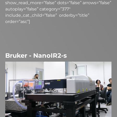
show_read_more=”false” dots=”false” arrows=”false”
autoplay=”false” category=”377″
include_cat_child=”false” orderby=”title”
order=”asc”]
Bruker - NanoIR2-s