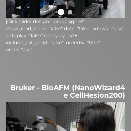
[slick-slider design=”prodesign-6″
show_read_more=”false” dots=”false” arrows=”false”
autoplay=”false” category=”378″
include_cat_child=”false” orderby=”title”
order=”asc”]
Bruker - BioAFM (NanoWizard4
e CellHesion200)