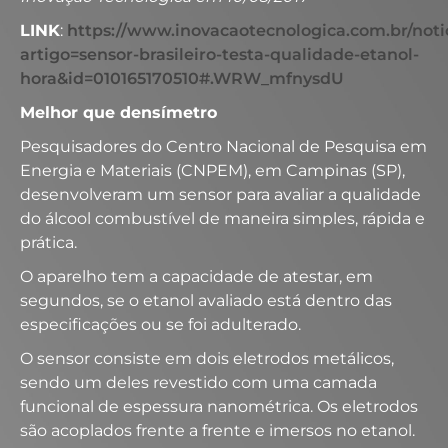
LINK
:
https://www.inovacaotecnologica.com.br/notic
artigo=sensor-brasileiro-testa-qualidade-etanol-
hora&id=010165170510#.WRW_mfnysdU
Melhor que densímetro
Pesquisadores do Centro Nacional de Pesquisa em
Energia e Materiais (CNPEM), em Campinas (SP),
desenvolveram um sensor para avaliar a qualidade
do álcool combustível de maneira simples, rápida e
prática.
O aparelho tem a capacidade de atestar, em
segundos, se o etanol avaliado está dentro das
especificações ou se foi adulterado.
O sensor consiste em dois eletrodos metálicos,
sendo um deles revestido com uma camada
funcional de espessura nanométrica. Os eletrodos
são acoplados frente a frente e imersos no etanol.