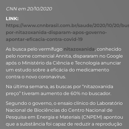
CNN em 20/10/2020
LINK:
https://www.cnnbrasil.com.br/saude/2020/10/20/bu
por-nitazoxanida-disparam-apos-governo-
apontar-eficacia-contra-covid-19
As busca pelo vermífugo
nitazoxanida
, conhecido
pelo nome comercial Annita, dispararam no Google
após o Ministério da Ciência e Tecnologia anunciar
um estudo sobre a eficácia do medicamento
contra o novo coronavírus.
Na última semana, as buscas por “nitazoxanida
preço” tiveram aumento de 60% no buscador.
Segundo o governo, o ensaio clínico do Laboratório
Nacional de Biociências do Centro Nacional de
Pesquisa em Energia e Materiais (CNPEM) apontou
que a substância foi capaz de reduzir a reprodução