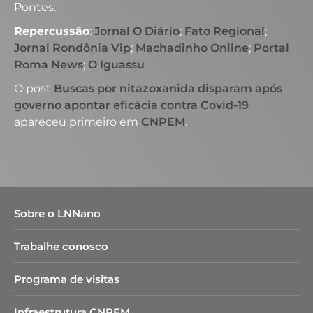
Pontes.
Repercussão
:
Jornal O Diário
;
Fato Regional
;
Jornal Rondônia Vip
;
Machadinho Online
;
Portal
Roma News
;
O Iguassu
O post
Buscas por nitazoxanida disparam após
governo apontar eficácia contra Covid-19
apareceu primeiro em
CNPEM
.
Sobre o LNNano
Trabalhe conosco
Programa de visitas
Infraestrutura CNPEM