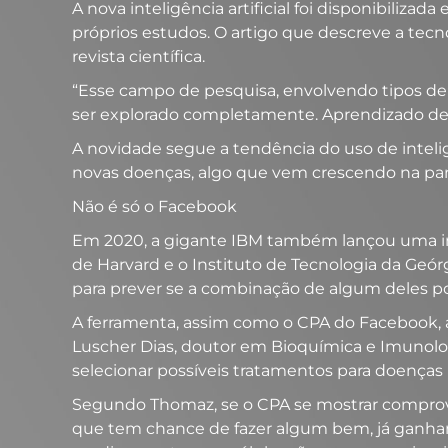
A nova inteligência artificial foi disponibiliz
próprios estudos. O artigo que descreve a te
revista científica.
“Esse campo de pesquisa, envolvendo tipos de
ser explorado completamente. Aprendizado de má
A novidade segue a tendência do uso de intelig
novas doenças, algo que vem crescendo na pa
Não é só o Facebook
Em 2020, a gigante IBM também lançou uma ini
de Harvard e o Instituto de Tecnologia da Geórg
para prever se a combinação de algum deles p
A ferramenta, assim como o CPA do Facebook, 
Luscher Dias, doutor em Bioquímica e Imunolog
selecionar possíveis tratamentos para doenças 
Segundo Thomaz, se o CPA se mostrar comprov
que tem chance de fazer algum bem, já ganha