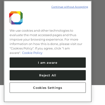
Continue without Accepting
We use cookies and other technologies to
evaluate the most accessed pages and thus
improve your browsing experience. For more
information on how this is done, please visit our
"Cookies Policy". If you agree, click "I am
aware".
Cookie Policy
I am aware
Reject All
Cookies Settings