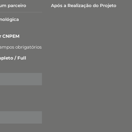
um parceiro
Após a Realização do Projeto
cnológica
er CNPEM
campos obrigatórios
leto / Full