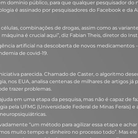
ada em domínio público, para que qualquer pesquisador do 
cnologia é assinado por pesquisadores do Facebook e da
 células, combinações de drogas, assim como as variant
quina é crucial aqui”, diz Fabian Theis, diretor do Ins
ência artificial na descoberta de novos medicamentos -
ndemia de covid-19.
ciativa parecida. Chamado de Caster, o algoritmo dese
ia, nos EUA, analisa centenas de milhares de artigos já 
ode trazer problemas.
ajuda em uma etapa da pesquisa, mas não é capaz de fa
ia pela UFMG (Universidade Federal de Minas Ferais) e
neuropsiquiátricas.
adamente “um método para agilizar essa etapa e achar
mos muito tempo e dinheiro no processo todo”. Mas ele