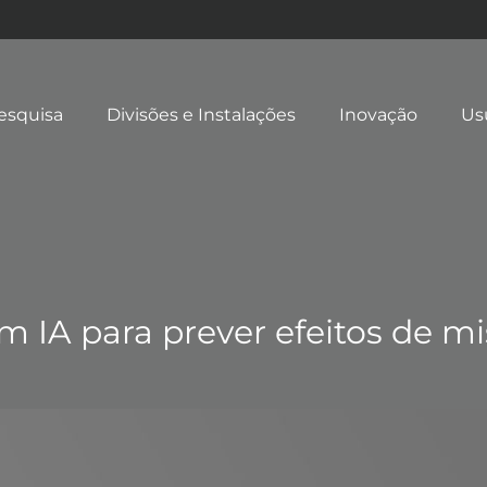
esquisa
Divisões e Instalações
Inovação
Us
 IA para prever efeitos de m