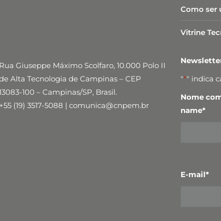
Como ser 
Vitrine Te
Newslett
Rua Giuseppe Máximo Scolfaro, 10.000 Polo II
de Alta Tecnologia de Campinas – CEP
"
*
" indica 
13083-100 – Campinas/SP, Brasil.
Nome comp
+55 (19) 3517-5088 | comunica@cnpem.br
name
*
E-mail
*