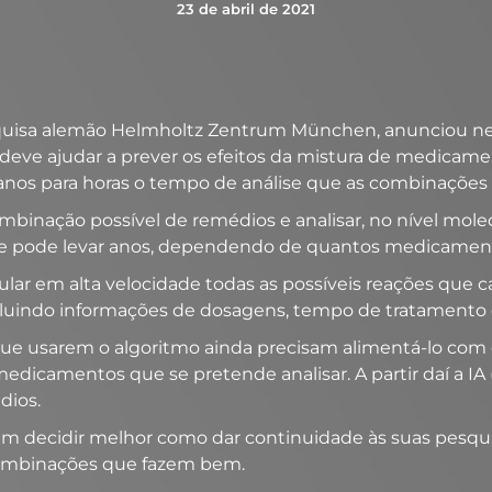
23 de abril de 2021
uisa alemão Helmholtz Zentrum München, anunciou nesta
deve ajudar a prever os efeitos da mistura de medicame
 anos para horas o tempo de análise que as combinaçõe
combinação possível de remédios e analisar, no nível mo
e pode levar anos, dependendo de quantos medicamento
lar em alta velocidade todas as possíveis reações que c
luindo informações de dosagens, tempo de tratamento 
s que usarem o algoritmo ainda precisam alimentá-lo c
camentos que se pretende analisar. A partir daí a IA (in
dios.
em decidir melhor como dar continuidade às suas pesqu
combinações que fazem bem.