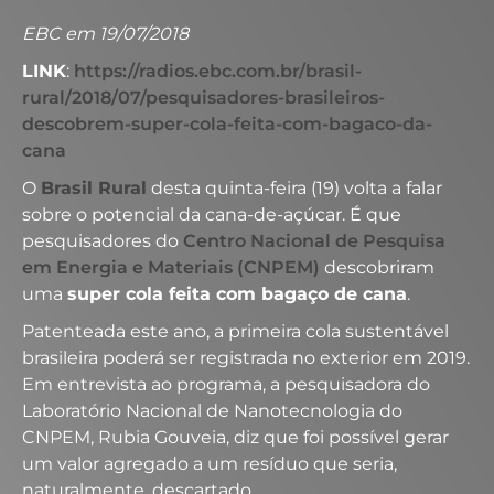
EBC em 19/07/2018
LINK
:
https://radios.ebc.com.br/brasil-
rural/2018/07/pesquisadores-brasileiros-
descobrem-super-cola-feita-com-bagaco-da-
cana
O
Brasil Rural
desta quinta-feira (19) volta a falar
sobre o potencial da cana-de-açúcar. É que
pesquisadores do
Centro Nacional de Pesquisa
em Energia e Materiais (CNPEM)
descobriram
uma
super cola feita com bagaço de cana
.
Patenteada este ano, a primeira cola sustentável
brasileira poderá ser registrada no exterior em 2019.
Em entrevista ao programa, a pesquisadora do
Laboratório Nacional de Nanotecnologia do
CNPEM, Rubia Gouveia, diz que foi possível gerar
um valor agregado a um resíduo que seria,
naturalmente, descartado.