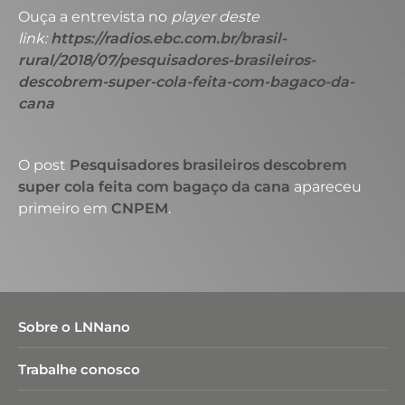
Ouça a entrevista no
player deste
link:
https://radios.ebc.com.br/brasil-
rural/2018/07/pesquisadores-brasileiros-
descobrem-super-cola-feita-com-bagaco-da-
cana
O post
Pesquisadores brasileiros descobrem
super cola feita com bagaço da cana
apareceu
primeiro em
CNPEM
.
Sobre o LNNano
Trabalhe conosco