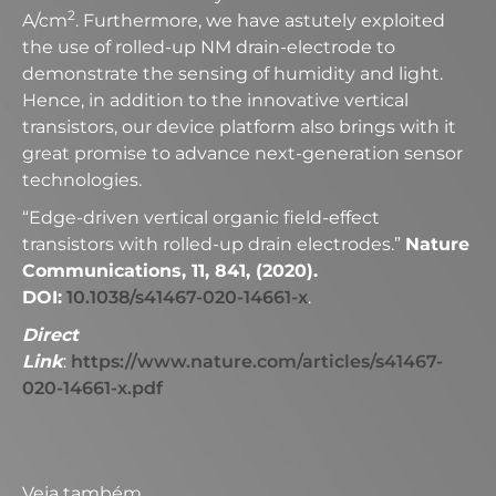
2
A/cm
. Furthermore, we have astutely exploited
the use of rolled-up NM drain-electrode to
demonstrate the sensing of humidity and light.
Hence, in addition to the innovative vertical
transistors, our device platform also brings with it
great promise to advance next-generation sensor
technologies.
“Edge-driven vertical organic field-effect
transistors with rolled-up drain electrodes.”
Nature
Communications, 11, 841, (2020).
DOI:
10.1038/s41467-020-14661-x
.
Direct
Link
:
https://www.nature.com/articles/s41467-
020-14661-x.pdf
Veja também