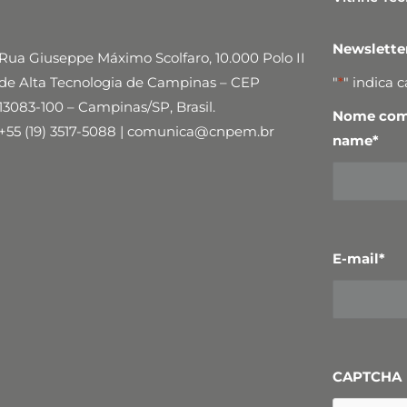
Newslett
Rua Giuseppe Máximo Scolfaro, 10.000 Polo II
de Alta Tecnologia de Campinas – CEP
"
*
" indica 
13083-100 – Campinas/SP, Brasil.
Nome comp
+55 (19) 3517-5088 | comunica@cnpem.br
name
*
E-mail
*
CAPTCHA