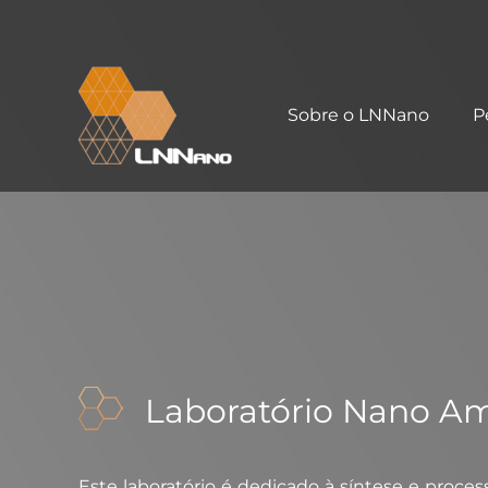
Sobre o LNNano
P
Laboratório Nano Am
Este laboratório é dedicado à síntese e proce