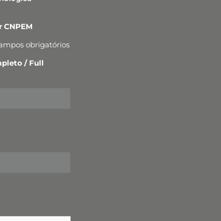
er CNPEM
campos obrigatórios
leto / Full