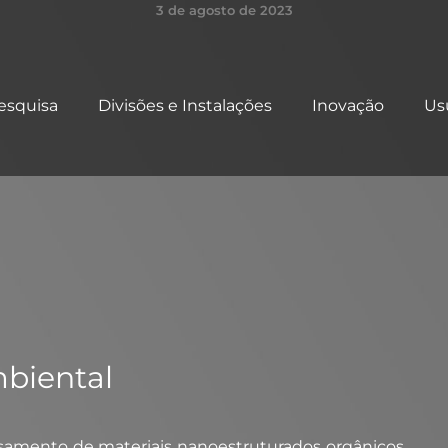
3 de agosto de 2023
esquisa
Divisões e Instalações
Inovação
Us
biental​
ssamento de materiais nanoestruturados orgânicos,