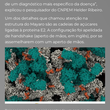
de um diagnóstico mais específico da doença”,
explicou o pesquisador do CNPEM Helder Ribeiro.
Um dos detalhes que chamou atenção na
estrutura do Mayaro são as cadeias de açúcares
ligadas à proteína E2. A configuração foi apelidada
de handshake (aperto de mãos, em inglês), por se
assemelharem com um aperto de mãos.