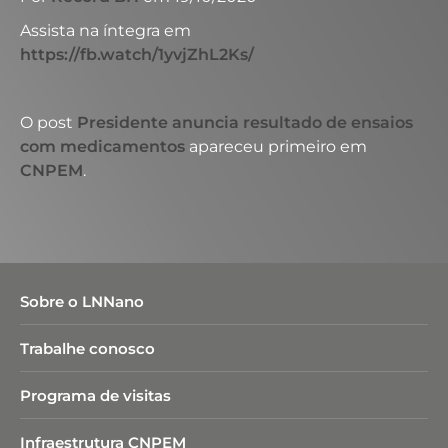
Assista na íntegra em
https://fb.watch/1yvjZhL2Ks/
O post
Presidente anuncia resultado de ensaios
com medicamentos
apareceu primeiro em
CNPEM
.
Sobre o LNNano
Trabalhe conosco
Programa de visitas
Infraestrutura CNPEM