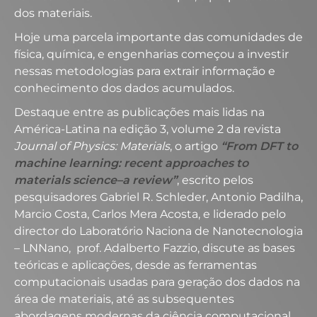
dos materiais.
Hoje uma parcela importante das comunidades de
física, química, e engenharias começou a investir
nessas metodologias para extrair informação e
conhecimento dos dados acumulados.
Destaque entre as publicações mais lidas na
América-Latina na edição 3, volume 2 da revista
Journal of Physics: Materials
, o artigo
“From DFT to
machine learning: recent approaches to
materials science–a review”
, escrito pelos
pesquisadores Gabriel R. Schleder, Antonio Padilha,
Marcio Costa, Carlos Mera Acosta, e liderado pelo
director do Laboratório Naciona de Nanotecnologia
– LNNano, prof. Adalberto Fazzio, discute as bases
teóricas e aplicações, desde as ferramentas
computacionais usadas para geração dos dados na
área de materiais, até as subsequentes
abordagens modernas da ciência computacional