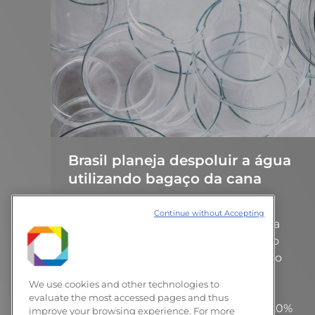
Brasil planeja despoluir a água
utilizando bagaço da cana
Notícias
16 de março de 2017
Continue without Accepting
Pensamento Verde, em 12/03/17 Essa
inovação vai colaborar com um futuro
muito mais sustentável e limpo, tanto
para a população como para o meio
We use cookies and other technologies to
ambiente © Depositphotos.com /
evaluate the most accessed pages and thus
PhanuwatNandee Alternativa é até 20%
improve your browsing experience. For more