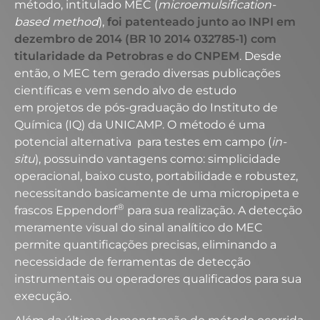
método, intitulado MEC (
microemulsification-
based method
),
foi patenteado junto ao INPI em
dezembro de 2014 (BR 10 2014 032785-1) com
titularidade da Petrobras e do CNPEM
. Desde
então, o MEC tem gerado diversas publicações
científicas e vem sendo alvo de estudo
em projetos de pós-graduação do Instituto de
Química (IQ) da UNICAMP. O método é uma
potencial alternativa para testes em campo (
in-
situ
), possuindo vantagens como: simplicidade
operacional, baixo custo, portabilidade e robustez,
necessitando basicamente de uma micropipeta e
®
frascos Eppendorf
para sua realização. A detecção
meramente visual do sinal analítico do MEC
permite quantificações precisas, eliminando a
necessidade de ferramentas de detecção
instrumentais ou operadores qualificados para sua
execução.